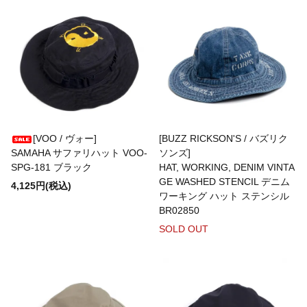
JUTTA NEUMANN
KANELL
KING ROPES
[VOO / ヴォー]
[BUZZ RICKSON'S / バズリク
SAMAHA サファリハット VOO-
ソンズ]
SPG-181 ブラック
HAT, WORKING, DENIM VINTA
GE WASHED STENCIL デニム
4,125円(税込)
九九谷
ワーキング ハット ステンシル
BR02850
SOLD OUT
LA Blanks
La Paz