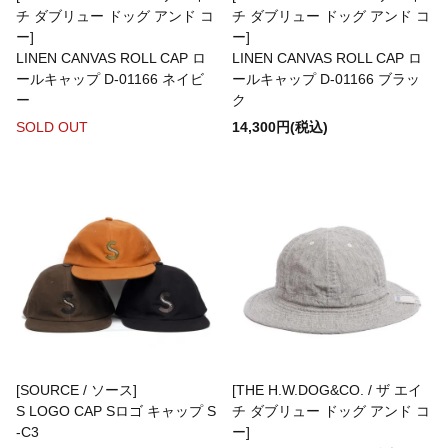
チ ダブリュー ドッグ アンド コ
チ ダブリュー ドッグ アンド コ
Bottoms(ボトムス)
ー]
ー]
LINEN CANVAS ROLL CAP ロ
LINEN CANVAS ROLL CAP ロ
ールキャップ D-01166 ネイビ
ールキャップ D-01166 ブラッ
Headwear(キャップ,ハット等)
ー
ク
SOLD OUT
14,300円(税込)
Footwear(シューズ,ブーツ,サンダル等)
Bag(バッグ)
Jewelry(ジュエリー)
Accessories(ファッション小物)
[SOURCE / ソース]
[THE H.W.DOG&CO. / ザ エイ
S LOGO CAP Sロゴ キャップ S
チ ダブリュー ドッグ アンド コ
-C3
ー]
Watches(腕時計)