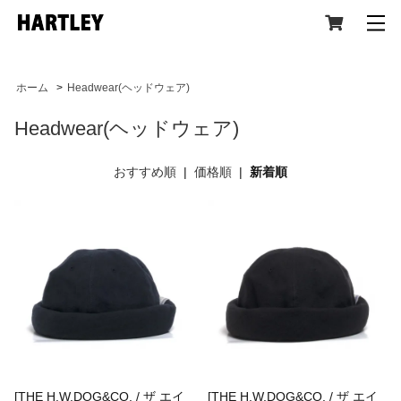
ホーム
>
Headwear(ヘッドウェア)
Headwear(ヘッドウェア)
CATEGORY
おすすめ順
|
価格順
|
新着順
All Item (全アイテム)
Tops(トップス)
Jacket,Coat(ジャケット,コート)
[THE H.W.DOG&CO. / ザ エイ
[THE H.W.DOG&CO. / ザ エイ