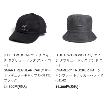
BAICYCLON by bagjack
BasShu
BEADED ACCESSORIES
[THE H.W.DOG&CO. / ザ エイ
[THE H.W.DOG&CO. / ザ エイ
benine 9
チ ダブリュー ドッグ アンド コ
チ ダブリュー ドッグ アンド コ
ー]
ー]
SMART REGULAR CAP スマー
CHAMBRY TRUCKER HAT シ
BERJAC
トレギュラーキャップ D-01131
ャンブレー トラッカーハット D
ブラック
-01142
14,300円(税込)
14,300円(税込)
BTCS