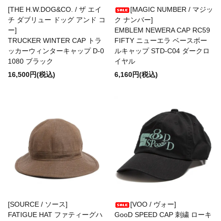
FERNANDO GOMEZ
[THE H.W.DOG&CO. / ザ エイ
[MAGIC NUMBER / マジッ
チ ダブリュー ドッグ アンド コ
ク ナンバー]
ー]
EMBLEM NEWERA CAP RC59
FLEURS DE BAGNE
TRUCKER WINTER CAP トラ
FIFTY ニューエラ ベースボー
ッカーウィンターキャップ D-0
ルキャップ STD-C04 ダークロ
1080 ブラック
イヤル
FRAGRANCE CAFE
16,500円(税込)
6,160円(税込)
freewaters
gicipi
Glencroft
[SOURCE / ソース]
[VOO / ヴォー]
GLEN FYNE
FATIGUE HAT ファティーグハ
GooD SPEED CAP 刺繍 ローキ