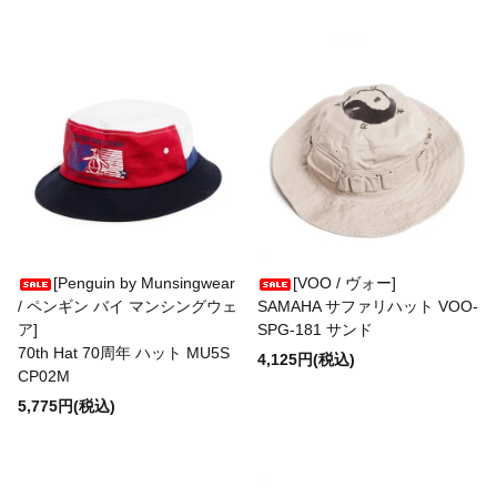
Incienso de Santa Fe
INDIAN JEWELRY
ITUAIS
JABEZ CLIFF
[Penguin by Munsingwear
[VOO / ヴォー]
/ ペンギン バイ マンシングウェ
SAMAHA サファリハット VOO-
JAMES GROSE
ア]
SPG-181 サンド
70th Hat 70周年 ハット MU5S
4,125円(税込)
CP02M
J.PRESS ORIGINALS
5,775円(税込)
J&S FRANKLIN EQUIPMENT