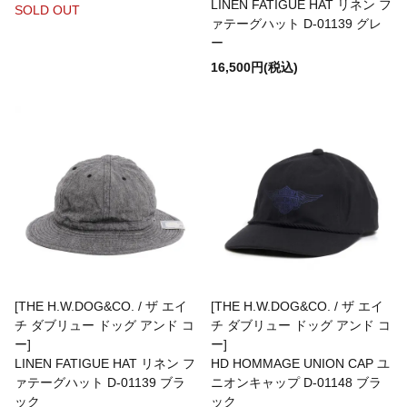
LINEN FATIGUE HAT リネン フ
SOLD OUT
ァテーグハット D-01139 グレ
ー
Socks(靴下)
16,500円(税込)
Underwear(下着)
Other(その他)
Sale
[THE H.W.DOG&CO. / ザ エイ
[THE H.W.DOG&CO. / ザ エイ
Used
チ ダブリュー ドッグ アンド コ
チ ダブリュー ドッグ アンド コ
ー]
ー]
LINEN FATIGUE HAT リネン フ
HD HOMMAGE UNION CAP ユ
ァテーグハット D-01139 ブラ
ニオンキャップ D-01148 ブラ
↓Brand List↓
ック
ック