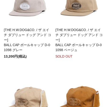
CHURCHILL GLOVE
CONCHON QUINETTE
[THE H.W.DOG&CO. / ザ エイ
[THE H.W.DOG&CO. / ザ エイ
チ ダブリュー ドッグ アンド コ
チ ダブリュー ドッグ アンド コ
ー]
ー]
BALL CAP ボールキャップ D-0
BALL CAP ボールキャップ D-0
CONVERSE
1098 グレー
1098 ベージュ
13,200円(税込)
SOLD OUT
Cotton Expressions
DEHEN
DESCENTE