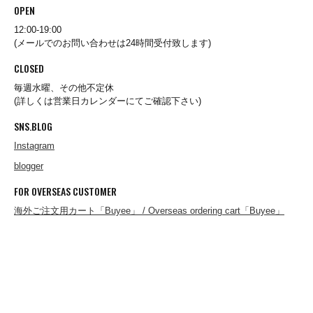
OPEN
12:00-19:00
(メールでのお問い合わせは24時間受付致します)
Redwood Classics
CLOSED
毎週水曜、その他不定休
REEF
(詳しくは営業日カレンダーにてご確認下さい)
SNS.BLOG
Instagram
RIDING HIGH
blogger
FOR OVERSEAS CUSTOMER
RJC
海外ご注文用カート「Buyee」 / Overseas ordering cart「Buyee」
Rockall Outdoor
ROLLING DUB TRIO