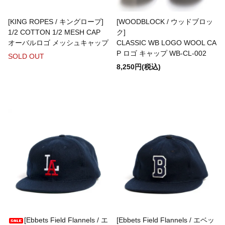
[KING ROPES / キングロープ]
[WOODBLOCK / ウッドブロッ
1/2 COTTON 1/2 MESH CAP
ク]
Misc. Goods Co.
オーバルロゴ メッシュキャップ
CLASSIC WB LOGO WOOL CA
P ロゴ キャップ WB-CL-002
SOLD OUT
8,250円(税込)
MOCEAN
MODUCT
MOOJIMOOJI
Moonshine Leather
MYSTIC ESSENCE INC.
[Ebbets Field Flannels / エ
[Ebbets Field Flannels / エベッ