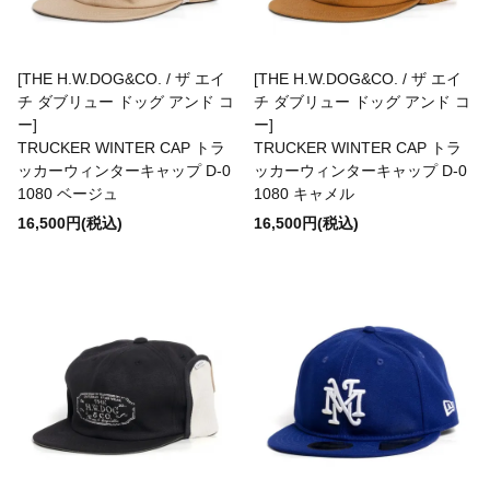
destin
[THE H.W.DOG&CO. / ザ エイ
[THE H.W.DOG&CO. / ザ エイ
チ ダブリュー ドッグ アンド コ
チ ダブリュー ドッグ アンド コ
Dickies
ー]
ー]
TRUCKER WINTER CAP トラ
TRUCKER WINTER CAP トラ
ッカーウィンターキャップ D-0
ッカーウィンターキャップ D-0
DICKSON
1080 ベージュ
1080 キャメル
16,500円(税込)
16,500円(税込)
Ebbets Field Flannels
ENALLOID
FARFIELD ORIGINAL