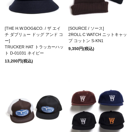
modAS
Maggie's Organics
[THE H.W.DOG&CO. / ザ エイ
[SOURCE / ソース]
チ ダブリュー ドッグ アンド コ
2ROLL C WATCH ニットキャッ
ー]
プ コットン S-KN1
MAGIC NUMBER
TRUCKER HAT トラッカーハッ
9,350円(税込)
ト D-01031 ネイビー
13,200円(税込)
MARTIN FAIZEY
MEXICAN JEWELRY
MIDDLE DISTANCE
MILITARY