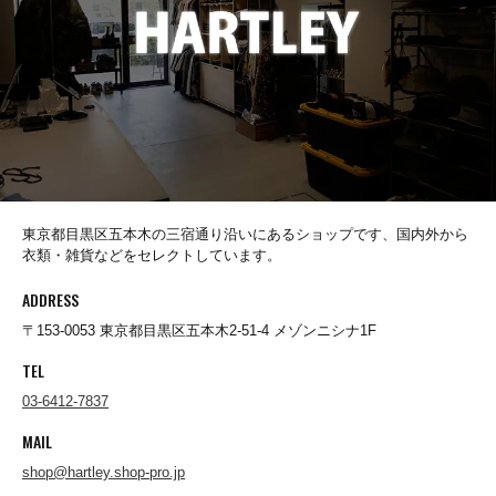
Padmore&Barnes
PAYDAY
Penguin by Munsingwear
東京都目黒区五本木の三宿通り沿いにあるショップです、国内外から
衣類・雑貨などをセレクトしています。
POST O'ALLS
ADDRESS
〒153-0053 東京都目黒区五本木2-51-4 メゾンニシナ1F
PRAS
TEL
03-6412-7837
RAY TROLL OFFICIAL
MAIL
shop@hartley.shop-pro.jp
REAL HARNESS