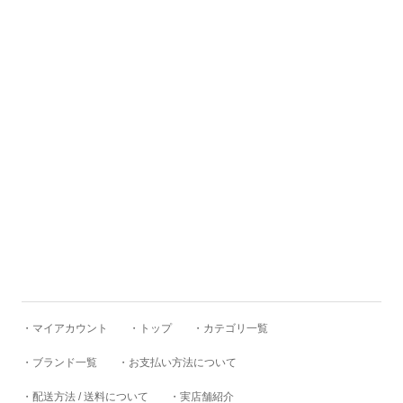
RUSSELL MOCCASIN
SANDERS
Schott
SEUVAS
SKEWed
・マイアカウント
・トップ
・カテゴリ一覧
SKOOB
・ブランド一覧
・お支払い方法について
・配送方法 / 送料について
・実店舗紹介