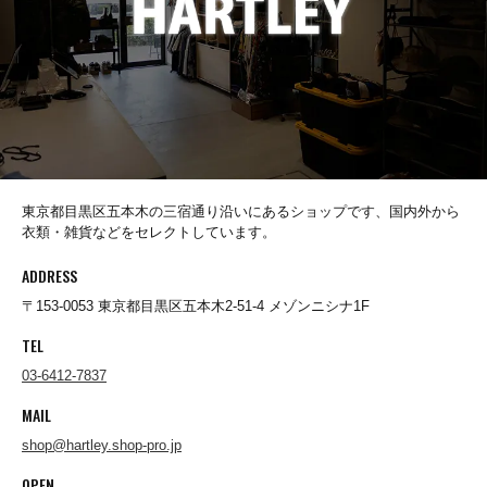
Socks(靴下)
Underwear(下着)
東京都目黒区五本木の三宿通り沿いにあるショップです、国内外から
Other(その他)
衣類・雑貨などをセレクトしています。
ADDRESS
Sale
〒153-0053 東京都目黒区五本木2-51-4 メゾンニシナ1F
TEL
03-6412-7837
Used
MAIL
shop@hartley.shop-pro.jp
↓Brand List↓
OPEN