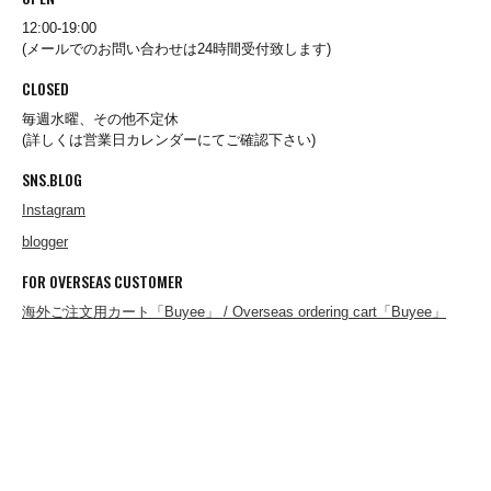
12:00-19:00
(メールでのお問い合わせは24時間受付致します)
A.KJAERBEDE
CLOSED
毎週水曜、その他不定休
alk phenix
(詳しくは営業日カレンダーにてご確認下さい)
SNS.BLOG
ANACHRONORM
Instagram
blogger
FOR OVERSEAS CUSTOMER
ARMY TWILL
海外ご注文用カート「Buyee」 / Overseas ordering cart「Buyee」
B.A.F(Brooklyn Armed Forces Inc.)
BAGABOO