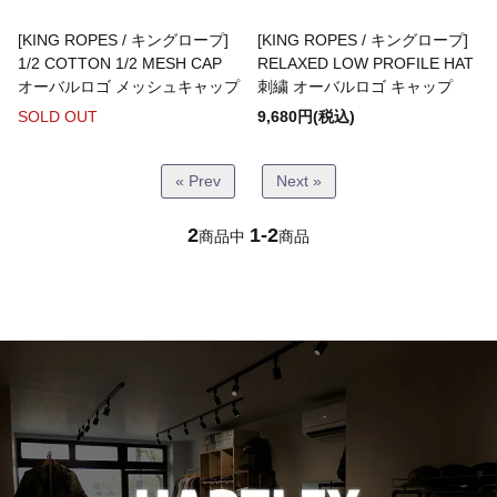
Bottoms(ボトムス)
[KING ROPES / キングロープ]
[KING ROPES / キングロープ]
1/2 COTTON 1/2 MESH CAP
RELAXED LOW PROFILE HAT
オーバルロゴ メッシュキャップ
刺繍 オーバルロゴ キャップ
Headwear(キャップ,ハット等)
SOLD OUT
9,680円(税込)
Footwear(シューズ,ブーツ,サンダル等)
« Prev
Next »
2
1-2
商品中
商品
Bag(バッグ)
Jewelry(ジュエリー)
Accessories(ファッション小物)
Watches(腕時計)