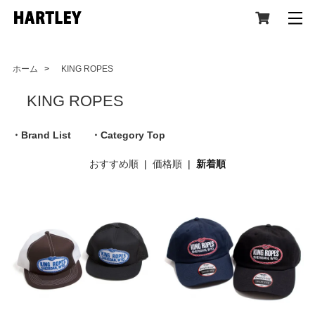
ホーム
>
KING ROPES
KING ROPES
CATEGORY
・Brand List
・Category Top
おすすめ順
|
価格順
|
新着順
All Item (全アイテム)
Tops(トップス)
Jacket,Coat(ジャケット,コート)