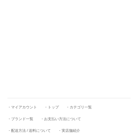
BAICYCLON by bagjack
BasShu
BEADED ACCESSORIES
benine 9
BERJAC
・マイアカウント
・トップ
・カテゴリ一覧
BTCS
・ブランド一覧
・お支払い方法について
・配送方法 / 送料について
・実店舗紹介