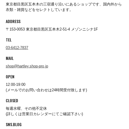
BURLAP OUTFITTER
東京都目黒区五本木の三宿通り沿いにあるショップです、国内外から
衣類・雑貨などをセレクトしています。
ADDRESS
BUZZ RICKSON'S
〒153-0053 東京都目黒区五本木2-51-4 メゾンニシナ1F
TEL
CalTop
03-6412-7837
MAIL
caocao watch
shop@hartley.shop-pro.jp
OPEN
Carhartt
12:00-19:00
(メールでのお問い合わせは24時間受付致します)
CLOSED
Champion
毎週水曜、その他不定休
(詳しくは営業日カレンダーにてご確認下さい)
CHRISTOPHER BROWN
SNS.BLOG