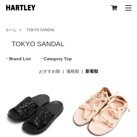
ホーム
>
TOKYO SANDAL
TOKYO SANDAL
CATEGORY
・Brand List
・Category Top
おすすめ順
|
価格順
|
新着順
All Item (全アイテム)
Tops(トップス)
Jacket,Coat(ジャケット,コート)