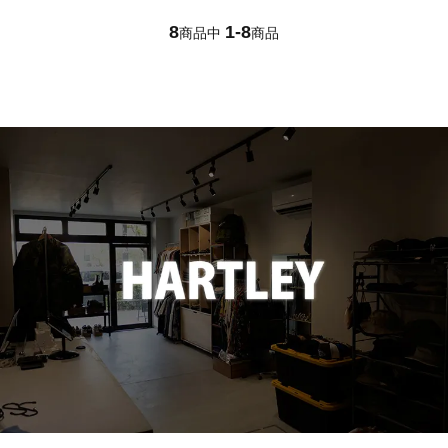
BAICYCLON by bagjack
8
1-8
商品中
商品
BasShu
BEADED ACCESSORIES
benine 9
BERJAC
BTCS