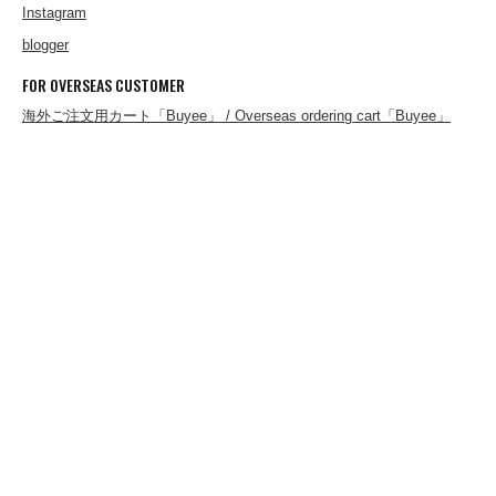
Instagram
blogger
CHURCHILL GLOVE
FOR OVERSEAS CUSTOMER
海外ご注文用カート「Buyee」 / Overseas ordering cart「Buyee」
CONCHON QUINETTE
CONVERSE
Cotton Expressions
DEHEN
DESCENTE