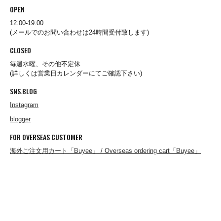
OPEN
A.KJAERBEDE
12:00-19:00
(メールでのお問い合わせは24時間受付致します)
CLOSED
alk phenix
毎週水曜、その他不定休
(詳しくは営業日カレンダーにてご確認下さい)
SNS.BLOG
ANACHRONORM
Instagram
blogger
ARMY TWILL
FOR OVERSEAS CUSTOMER
海外ご注文用カート「Buyee」 / Overseas ordering cart「Buyee」
B.A.F(Brooklyn Armed Forces Inc.)
BAGABOO