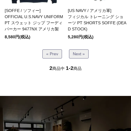
Bottoms(ボトムス)
[SOFFE / ソフィー]
[US NAVY / アメリカ軍]
OFFICIAL U.S.NAVY UNIFORM
フィジカル トレーニング ショ
PT スウェット ジップ フーディ
ーツ PT SHORTS SOFFE (DEA
Headwear(キャップ,ハット等)
パーカー 9477NX アメリカ製
D STOCK)
8,580円(税込)
5,280円(税込)
Footwear(シューズ,ブーツ,サンダル等)
« Prev
Next »
Bag(バッグ)
2
1-2
商品中
商品
Jewelry(ジュエリー)
Accessories(ファッション小物)
Watches(腕時計)