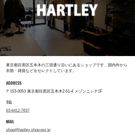
Socks(靴下)
Underwear(下着)
Other(その他)
東京都目黒区五本木の三宿通り沿いにあるショップです、国内外から
衣類・雑貨などをセレクトしています。
ADDRESS
Sale
〒153-0053 東京都目黒区五本木2-51-4 メゾンニシナ1F
TEL
Used
03-6412-7837
MAIL
↓Brand List↓
shop@hartley.shop-pro.jp