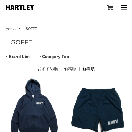
ホーム
>
SOFFE
SOFFE
CATEGORY
・Brand List
・Category Top
おすすめ順
|
価格順
|
新着順
All Item (全アイテム)
Tops(トップス)
Jacket,Coat(ジャケット,コート)