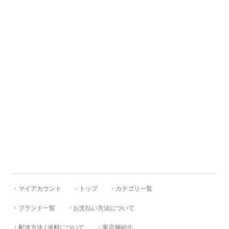
BAICYCLON by bagjack
BasShu
BEADED ACCESSORIES
benine 9
BERJAC
・マイアカウント
・トップ
・カテゴリ一覧
BTCS
・ブランド一覧
・お支払い方法について
・配送方法 / 送料について
・実店舗紹介