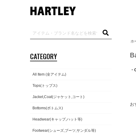
ホ
CATEGORY
B
・C
All Item (全アイテム)
Tops(トップス)
Jacket,Coat(ジャケット,コート)
お
Bottoms(ボトムス)
Headwear(キャップ,ハット等)
Footwear(シューズ,ブーツ,サンダル等)