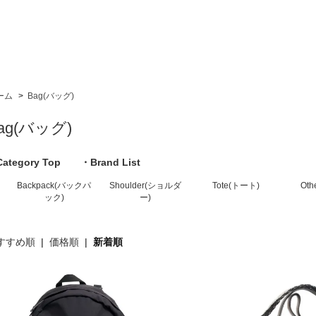
ーム
>
Bag(バッグ)
ag(バッグ)
ategory Top
・Brand List
Backpack(バックパ
Shoulder(ショルダ
Tote(トート)
Ot
ック)
ー)
すすめ順
|
価格順
|
新着順