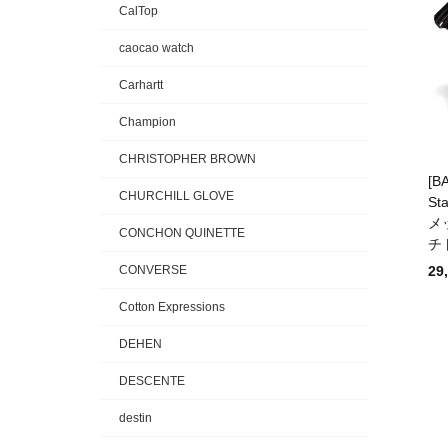
CalTop
caocao watch
Carhartt
Champion
CHRISTOPHER BROWN
[B
CHURCHILL GLOVE
St
メ
CONCHON QUINETTE
チ
29
CONVERSE
Cotton Expressions
DEHEN
DESCENTE
destin