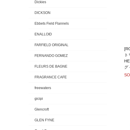
Dickies
DICKSON
Ebbets Field Flannels
ENALLOID
FARFIELD ORIGINAL
[R
ト
FERNANDO GOMEZ
HE
FLEURS DE BAGNE
グ
SO
FRAGRANCE CAFE
freewaters
gicipi
Glencroft
GLEN FYNE