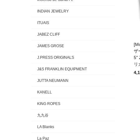
INDIAN JEWELRY
ITUAIS
JABEZ CLIFF
[M
JAMES GROSE
ザ
5"
J.PRESS ORIGINALS
リ
J&S FRANKLIN EQUIPMENT
4,
JUTTA NEUMANN
KANELL
KING ROPES
九九谷
LA Blanks
La Paz