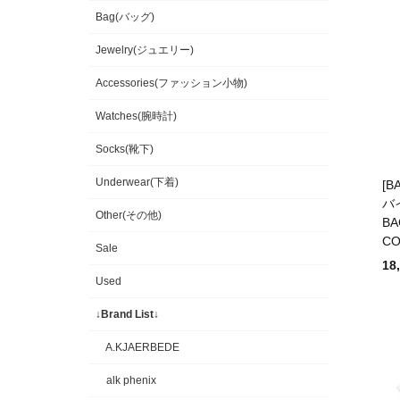
Bag(バッグ)
Jewelry(ジュエリー)
Accessories(ファッション小物)
Watches(腕時計)
Socks(靴下)
Underwear(下着)
[B
バ
Other(その他)
BA
CO
Sale
18
Used
↓Brand List↓
A.KJAERBEDE
alk phenix