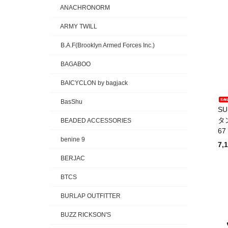
ANACHRONORM
ARMY TWILL
B.A.F(Brooklyn Armed Forces Inc.)
BAGABOO
BAICYCLON by bagjack
BasShu
SU
タ
BEADED ACCESSORIES
6
benine 9
7,
BERJAC
BTCS
BURLAP OUTFITTER
BUZZ RICKSON'S