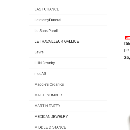
LAST CHANCE
LatetomyFuneral
Le Sans Pareil
LE TRAVAILLEUR GALLICE
Di
p
Levi's
25
LHN Jewelry
modAS
Maggie's Organics
MAGIC NUMBER
MARTIN FAIZEY
MEXICAN JEWELRY
MIDDLE DISTANCE