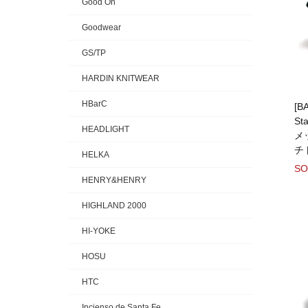
Good On
Goodwear
GS/TP
HARDIN KNITWEAR
HBarC
[B
St
HEADLIGHT
メ
チ
HELKA
SO
HENRY&HENRY
HIGHLAND 2000
HI-YOKE
HOSU
HTC
Incienso de Santa Fe