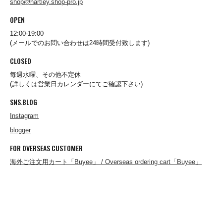
shop@hartley.shop-pro.jp
OPEN
A.KJAERBEDE
12:00-19:00
(メールでのお問い合わせは24時間受付致します)
alk phenix
CLOSED
毎週水曜、その他不定休
(詳しくは営業日カレンダーにてご確認下さい)
ANACHRONORM
SNS.BLOG
Instagram
ARMY TWILL
blogger
FOR OVERSEAS CUSTOMER
海外ご注文用カート「Buyee」 / Overseas ordering cart「Buyee」
B.A.F(Brooklyn Armed Forces Inc.)
BAGABOO