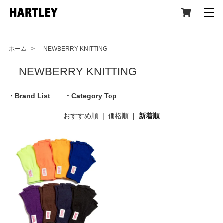
ホーム
>
NEWBERRY KNITTING
NEWBERRY KNITTING
CATEGORY
・Brand List
・Category Top
おすすめ順
|
価格順
|
新着順
All Item (全アイテム)
Tops(トップス)
Jacket,Coat(ジャケット,コート)