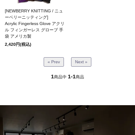
Bottoms(ボトムス)
[NEWBERRY KNITTING / ニュ
ーベリーニッティング]
Acrylic Fingerless Glove アクリ
Headwear(キャップ,ハット等)
ル フィンガーレス グローブ 手
袋 アメリカ製
2,420円(税込)
Footwear(シューズ,ブーツ,サンダル等)
« Prev
Next »
Bag(バッグ)
1
1-1
商品中
商品
Jewelry(ジュエリー)
Accessories(ファッション小物)
Watches(腕時計)