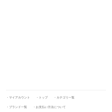
BAICYCLON by bagjack
BasShu
BEADED ACCESSORIES
benine 9
BERJAC
BTCS
・マイアカウント
・トップ
・カテゴリ一覧
・ブランド一覧
・お支払い方法について