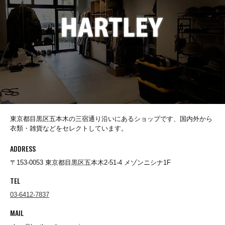
Socks(靴下)
Underwear(下着)
Other(その他)
東京都目黒区五本木の三宿通り沿いにあるショップです、国内外から
衣類・雑貨などをセレクトしています。
Sale
ADDRESS
〒153-0053 東京都目黒区五本木2-51-4 メゾンニシナ1F
Used
TEL
03-6412-7837
MAIL
↓Brand List↓