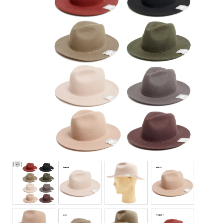
Bottoms(ボトムス)
Headwear(キャップ,ハット等)
Footwear(シューズ,ブーツ,サンダル等)
Bag(バッグ)
Jewelry(ジュエリー)
Accessories(ファッション小物)
Watches(腕時計)