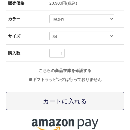
販売価格
20,900円(税込)
A.KJAERBEDE
カラー
alk phenix
サイズ
購入数
ANACHRONORM
こちらの商品在庫を確認する
ARMY TWILL
※ギフトラッピングは行っておりません
B.A.F(Brooklyn Armed Forces Inc.)
BAGABOO