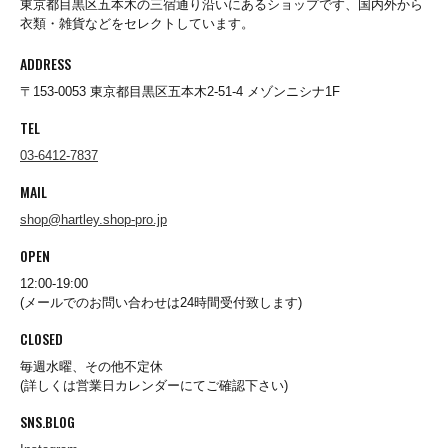
東京都目黒区五本木の三宿通り沿いにあるショップです、国内外から
FERNANDO GOMEZ
衣類・雑貨などをセレクトしています。
ADDRESS
FLEURS DE BAGNE
〒153-0053 東京都目黒区五本木2-51-4 メゾンニシナ1F
TEL
FRAGRANCE CAFE
03-6412-7837
MAIL
freewaters
shop@hartley.shop-pro.jp
OPEN
12:00-19:00
gicipi
(メールでのお問い合わせは24時間受付致します)
CLOSED
Glencroft
毎週水曜、その他不定休
(詳しくは営業日カレンダーにてご確認下さい)
SNS.BLOG
GLEN FYNE