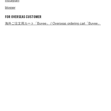
Instagram
blogger
Good On
FOR OVERSEAS CUSTOMER
海外ご注文用カート「Buyee」 / Overseas ordering cart「Buyee」
Goodwear
GS/TP
HARDIN KNITWEAR
HBarC
HEADLIGHT