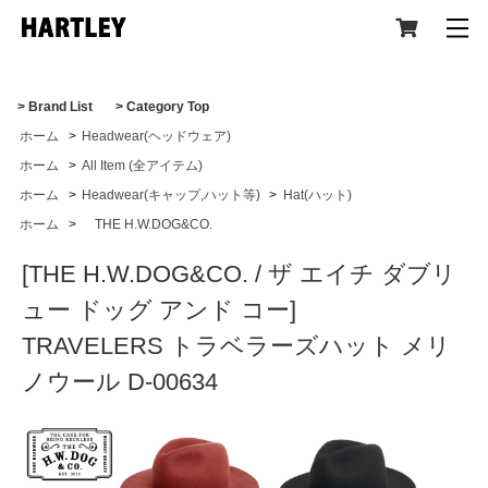
> Brand List
> Category Top
ホーム
>
Headwear(ヘッドウェア)
CATEGORY
ホーム
>
All Item (全アイテム)
ホーム
>
Headwear(キャップ,ハット等)
>
Hat(ハット)
ホーム
>
THE H.W.DOG&CO.
[THE H.W.DOG&CO. / ザ エイチ ダブリ
All Item (全アイテム)
ュー ドッグ アンド コー]
TRAVELERS トラベラーズハット メリ
Tops(トップス)
ノウール D-00634
Jacket,Coat(ジャケット,コート)