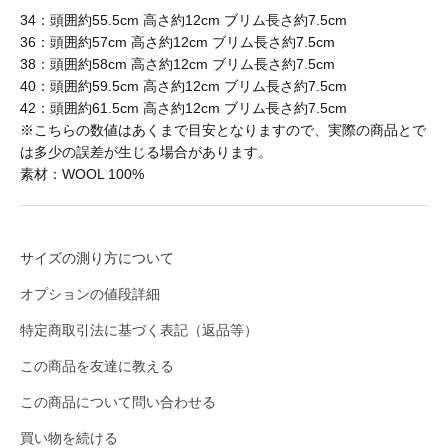
34：頭囲約55.5cm 高さ約12cm ブリム長さ約7.5cm
36：頭囲約57cm 高さ約12cm ブリム長さ約7.5cm
CHURCHILL GLOVE
38：頭囲約58cm 高さ約12cm ブリム長さ約7.5cm
40：頭囲約59.5cm 高さ約12cm ブリム長さ約7.5cm
42：頭囲約61.5cm 高さ約12cm ブリム長さ約7.5cm
CONCHON QUINETTE
※こちらの数値はあくまで目安となりますので、実際の商品とで
は多少の誤差が生じる場合があります。
素材：WOOL 100%
CONVERSE
サイズの測り方について
Cotton Expressions
オプションの値段詳細
特定商取引法に基づく表記（返品等）
DEHEN
この商品を友達に教える
この商品について問い合わせる
DESCENTE
買い物を続ける