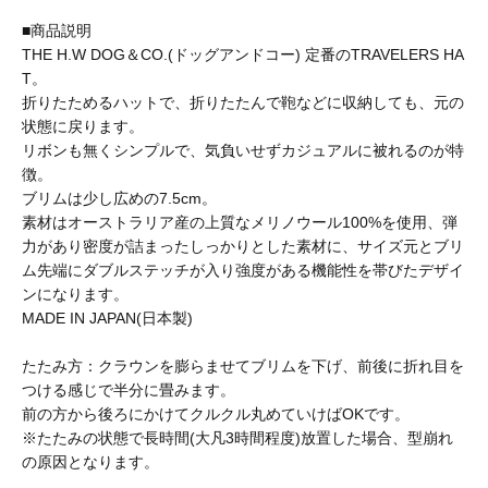
BURLAP OUTFITTER
■商品説明
THE H.W DOG＆CO.(ドッグアンドコー) 定番のTRAVELERS HA
BUZZ RICKSON'S
T。
折りたためるハットで、折りたたんで鞄などに収納しても、元の
状態に戻ります。
リボンも無くシンプルで、気負いせずカジュアルに被れるのが特
CalTop
徴。
ブリムは少し広めの7.5cm。
素材はオーストラリア産の上質なメリノウール100%を使用、弾
caocao watch
力があり密度が詰まったしっかりとした素材に、サイズ元とブリ
ム先端にダブルステッチが入り強度がある機能性を帯びたデザイ
ンになります。
Carhartt
MADE IN JAPAN(日本製)
たたみ方：クラウンを膨らませてブリムを下げ、前後に折れ目を
Champion
つける感じで半分に畳みます。
前の方から後ろにかけてクルクル丸めていけばOKです。
※たたみの状態で長時間(大凡3時間程度)放置した場合、型崩れ
の原因となります。
CHRISTOPHER BROWN