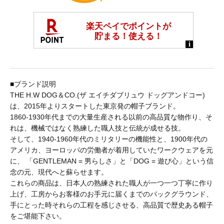
BAICYCLON by bagjack
BasShu
BEADED ACCESSORIES
■ブランド説明
THE H.W DOG＆CO.(ザ エイチダブリュウ ドッグアンドコー)
は、2015年よりスタートした東京発の帽子ブランド。
1860-1930年代までの大量生産される以前の高品質な物作り、そ
benine 9
れは、機械ではなく熟練した職人技と伝統が成せる技。
そして、1940-1960年代のミリタリーの機能性と、1900年代の
アメリカ、ヨーロッパの労働者が着用していたワークウェアを元
BERJAC
に、 「GENTLEMAN = 男らしさ」と「DOG = 遊び心」という信
念の元、現代へと蘇らせます。
これらの商品は、日本人の熟練された職人が一つ一つ丁寧に作り
BTCS
上げ、工房からお客様のお手元に届くまでのバックグラウンド、
手にとった時それらの工程を感じさせる、高品質で歴史ある帽子
をご堪能下さい。