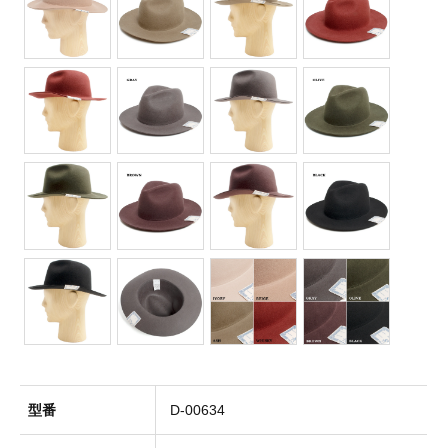
Socks(靴下)
Underwear(下着)
Other(その他)
Sale
Used
型番
D-00634
↓Brand List↓