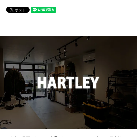
destin
Dickies
DICKSON
Ebbets Field Flannels
ENALLOID
FARFIELD ORIGINAL