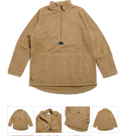
Bottoms(ボトムス)
Headwear(キャップ,ハット等)
Footwear(シューズ,ブーツ,サンダル等)
Bag(バッグ)
Jewelry(ジュエリー)
Accessories(ファッション小物)
Watches(腕時計)