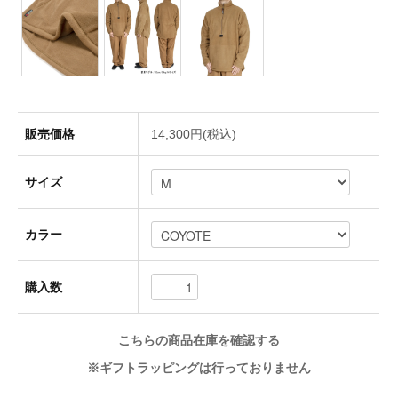
Socks(靴下)
Underwear(下着)
販売価格
14,300円(税込)
サイズ
Other(その他)
カラー
Sale
購入数
Used
こちらの商品在庫を確認する
※ギフトラッピングは行っておりません
↓Brand List↓