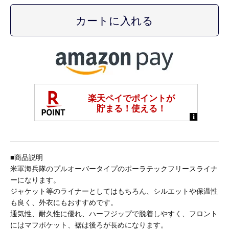
A.KJAERBEDE
alk phenix
ANACHRONORM
ARMY TWILL
■商品説明
B.A.F(Brooklyn Armed Forces Inc.)
米軍海兵隊のプルオーバータイプのポーラテックフリースライナ
ーになります。
ジャケット等のライナーとしてはもちろん、シルエットや保温性
も良く、外衣にもおすすめです。
BAGABOO
通気性、耐久性に優れ、ハーフジップで脱着しやすく、フロント
にはマフポケット、裾は後ろが長めになります。