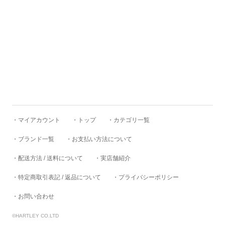
FERNANDO GOMEZ
FLEURS DE BAGNE
FRAGRANCE CAFE
freewaters
・マイアカウント
・トップ
・カテゴリ一覧
・ブランド一覧
・お支払い方法について
gicipi
・配送方法 / 送料について
・実店舗紹介
・特定商取引表記 / 返品について
・プライバシーポリシー
Glencroft
・お問い合わせ
©HARTLEY CO.LTD
GLEN FYNE