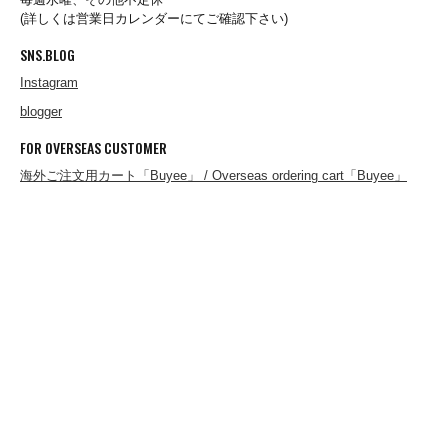
(詳しくは営業日カレンダーにてご確認下さい)
destin
SNS.BLOG
Instagram
Dickies
blogger
FOR OVERSEAS CUSTOMER
DICKSON
海外ご注文用カート「Buyee」 / Overseas ordering cart「Buyee」
Ebbets Field Flannels
ENALLOID
FARFIELD ORIGINAL