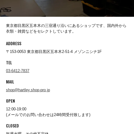
CHURCHILL GLOVE
東京都目黒区五本木の三宿通り沿いにあるショップです、国内外から
衣類・雑貨などをセレクトしています。
CONCHON QUINETTE
ADDRESS
〒153-0053 東京都目黒区五本木2-51-4 メゾンニシナ1F
CONVERSE
TEL
03-6412-7837
Cotton Expressions
MAIL
shop@hartley.shop-pro.jp
OPEN
DEHEN
12:00-19:00
(メールでのお問い合わせは24時間受付致します)
DESCENTE
CLOSED
毎週水曜、その他不定休