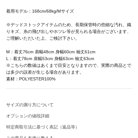
BAICYCLON by bagjack
着用モデル：168cm/68kg/Mサイズ
※デッドストックアイテムのため、長期保管時の些細な汚れ、織
BasShu
りキズ、糸の飛び出しやホツレ等が見られる場合がございます、
ご理解いただいた上、ご検討下さい。
BEADED ACCESSORIES
M：着丈76cm 肩幅48cm 身幅60cm 袖丈61cm
L：着丈78cm 肩幅53cm 身幅63cm 袖丈63cm
※こちらの数値はあくまで目安となりますので、実際の商品とで
は多少の誤差が生じる場合があります。
benine 9
素材：POLYESTER100%
BERJAC
サイズの測り方について
オプションの値段詳細
BTCS
特定商取引法に基づく表記（返品等）
この商品を友達に教える