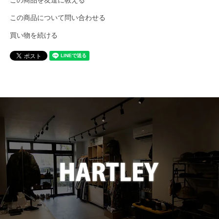
BURLAP OUTFITTER
この商品について問い合わせる
買い物を続ける
BUZZ RICKSON'S
CalTop
caocao watch
Carhartt
Champion
CHRISTOPHER BROWN