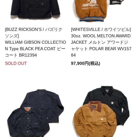
modAS
Maggie's Organics
[BUZZ RICKSON'S / バズリク
[WHITESVILLE / ホワイツビル]
ソンズ]
30oz. WOOL MELTON AWARD
WILLIAM GIBSON COLLECTIO
JACKET メルトン アワードジ
MAGIC NUMBER
N Type BLACK PEA COAT ピー
ャケット POLAR BEAR WV157
コート BR12394
84
SOLD OUT
97,900円(税込)
MARTIN FAIZEY
MEXICAN JEWELRY
MIDDLE DISTANCE
MILITARY