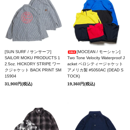
BURLAP OUTFITTER
BUZZ RICKSON'S
CalTop
[SUN SURF / サンサーフ]
[MOCEAN / モーシャン]
SAILOR MOKU PRODUCTS 1
Two Tone Velocity Waterproof J
caocao watch
2.5oz. HICKORY STRIPE ワー
acket ベロシティージャケット
クジャケット BACK PRINT SM
アメリカ製 #5050AC (DEAD S
15904
TOCK)
Carhartt
31,900円(税込)
19,360円(税込)
Champion
CHRISTOPHER BROWN