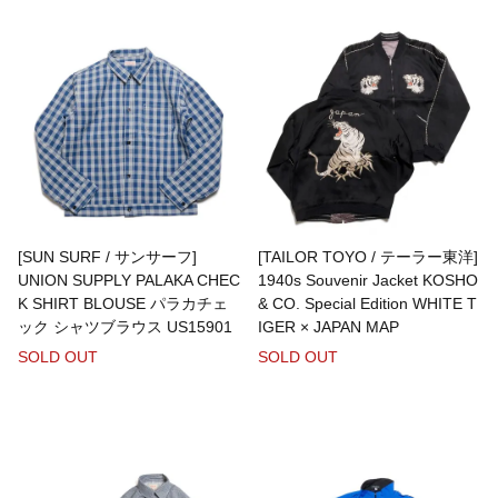
BAICYCLON by bagjack
BasShu
BEADED ACCESSORIES
[SUN SURF / サンサーフ]
[TAILOR TOYO / テーラー東洋]
benine 9
UNION SUPPLY PALAKA CHEC
1940s Souvenir Jacket KOSHO
K SHIRT BLOUSE パラカチェ
& CO. Special Edition WHITE T
ック シャツブラウス US15901
IGER × JAPAN MAP
BERJAC
SOLD OUT
SOLD OUT
BTCS