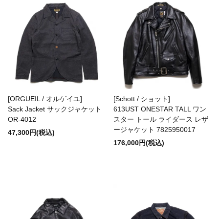
JUTTA NEUMANN
KANELL
KING ROPES
[ORGUEIL / オルゲイユ]
[Schott / ショット]
Sack Jacket サックジャケット
613UST ONESTAR TALL ワン
OR-4012
スター トール ライダース レザ
ージャケット 7825950017
47,300円(税込)
九九谷
176,000円(税込)
LA Blanks
La Paz