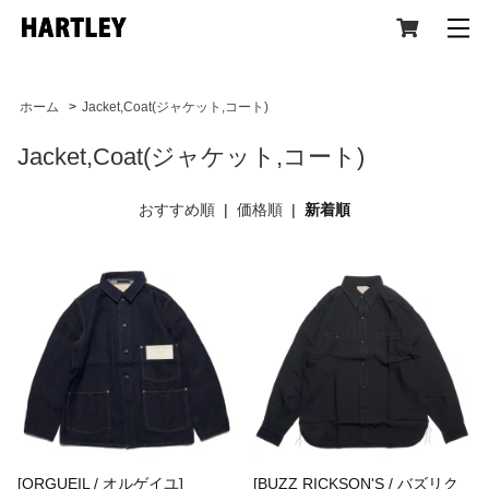
ホーム
>
Jacket,Coat(ジャケット,コート)
Jacket,Coat(ジャケット,コート)
CATEGORY
おすすめ順
|
価格順
|
新着順
All Item (全アイテム)
Tops(トップス)
Jacket,Coat(ジャケット,コート)
[ORGUEIL / オルゲイユ]
[BUZZ RICKSON'S / バズリク