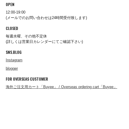
OPEN
12:00-19:00
(メールでのお問い合わせは24時間受付致します)
Redwood Classics
CLOSED
毎週水曜、その他不定休
REEF
(詳しくは営業日カレンダーにてご確認下さい)
SNS.BLOG
Instagram
RIDING HIGH
blogger
FOR OVERSEAS CUSTOMER
RJC
海外ご注文用カート「Buyee」 / Overseas ordering cart「Buyee」
Rockall Outdoor
ROLLING DUB TRIO