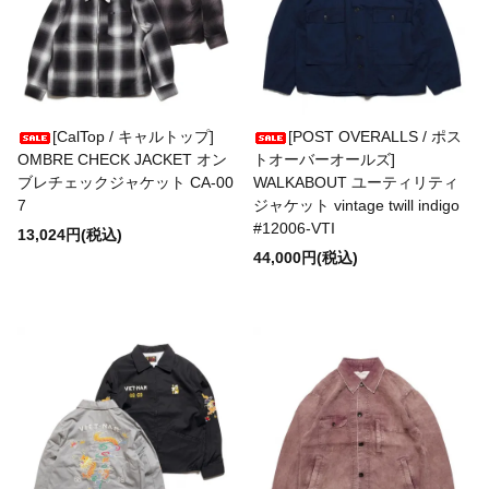
CHURCHILL GLOVE
CONCHON QUINETTE
[CalTop / キャルトップ]
[POST OVERALLS / ポス
OMBRE CHECK JACKET オン
トオーバーオールズ]
ブレチェックジャケット CA-00
WALKABOUT ユーティリティ
7
ジャケット vintage twill indigo
CONVERSE
#12006-VTI
13,024円(税込)
44,000円(税込)
Cotton Expressions
DEHEN
DESCENTE