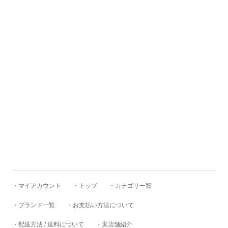
RUSSELL MOCCASIN
SANDERS
Schott
SEUVAS
SKEWed
・マイアカウント
・トップ
・カテゴリ一覧
SKOOB
・ブランド一覧
・お支払い方法について
・配送方法 / 送料について
・実店舗紹介