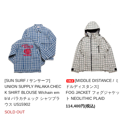
A.KJAERBEDE
alk phenix
ANACHRONORM
ARMY TWILL
[SUN SURF / サンサーフ]
[MIDDLE DISTANCE / ミ
UNION SUPPLY PALAKA CHEC
ドルディスタンス]
K SHIRT BLOUSE W/chain em
FOG JACKET フォグジャケッ
B.A.F(Brooklyn Armed Forces Inc.)
b'd パラカチェック シャツブラ
ト NEOLITHIC PLAID
ウス US15902
114,400円(税込)
SOLD OUT
BAGABOO