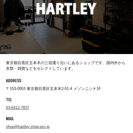
Padmore&Barnes
PAYDAY
Penguin by Munsingwear
東京都目黒区五本木の三宿通り沿いにあるショップです、国内外から
衣類・雑貨などをセレクトしています。
POST O'ALLS
ADDRESS
〒153-0053 東京都目黒区五本木2-51-4 メゾンニシナ1F
PRAS
TEL
03-6412-7837
RAY TROLL OFFICIAL
MAIL
shop@hartley.shop-pro.jp
REAL HARNESS