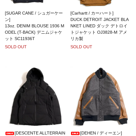
[SUGAR CANE / シュガーケー
[Carhartt / カーハート]
ン]
DUCK DETROIT JACKET BLA
Misc. Goods Co.
13oz. DENIM BLOUSE 1936 M
NKET LINED ダック デトロイ
ODEL (T-BACK) デニムジャケ
トジャケット OJ3828-M アメ
ット SC11936T
リカ製
MOCEAN
SOLD OUT
SOLD OUT
MODUCT
MOOJIMOOJI
Moonshine Leather
MYSTIC ESSENCE INC.
[DESCENTE ALLTERRAIN
[DEHEN / ディーエン]