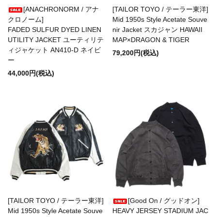
FERNANDO GOMEZ
[ANACHRONORM / アナ
[TAILOR TOYO / テーラー東洋]
クロノーム]
Mid 1950s Style Acetate Souve
FADED SULFUR DYED LINEN
nir Jacket スカジャン HAWAII
FLEURS DE BAGNE
UTILITY JACKET ユーティリテ
MAP×DRAGON & TIGER
ィジャケット AN410-D ネイビ
79,200円(税込)
ー
FRAGRANCE CAFE
44,000円(税込)
freewaters
gicipi
Glencroft
[TAILOR TOYO / テーラー東洋]
[Good On / グッドオン]
GLEN FYNE
Mid 1950s Style Acetate Souve
HEAVY JERSEY STADIUM JAC