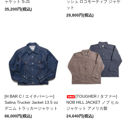
ャケット S-J1
ッシュ ロコモーティブ ジャケ
ット
35,200円(税込)
28,800円(税込)
Socks(靴下)
Underwear(下着)
Other(その他)
Sale
[H BAR C / エイチバーシー]
[TOUGHER / タファー]
Used
Salina Trucker Jacket 13.5 oz
NOB HILL JACKET ノブ ヒル
デニム トラッカージャケット
ジャケット アメリカ製
66,000円(税込)
24,640円(税込)
↓Brand List↓