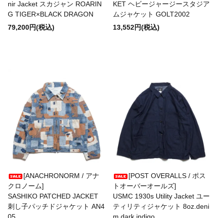
nir Jacket スカジャン ROARIN
KET ヘビージャージースタジア
G TIGER×BLACK DRAGON
ムジャケット GOLT2002
Good On
79,200円(税込)
13,552円(税込)
Goodwear
GS/TP
HARDIN KNITWEAR
HBarC
[ANACHRONORM / アナ
[POST OVERALLS / ポス
クロノーム]
トオーバーオールズ]
SASHIKO PATCHED JACKET
USMC 1930s Utility Jacket ユー
HEADLIGHT
刺し子パッチドジャケット AN4
ティリティジャケット 8oz.deni
05
m dark indigo