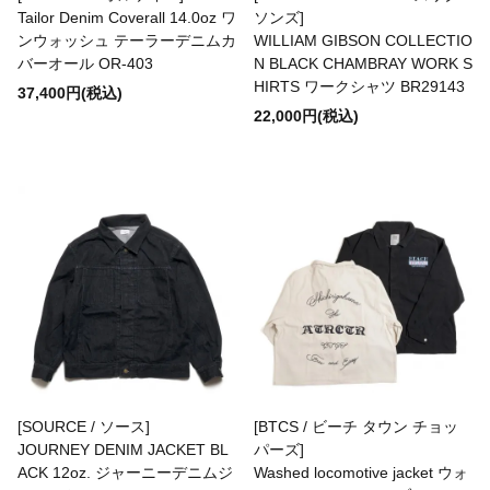
Tailor Denim Coverall 14.0oz ワ
ソンズ]
Bottoms(ボトムス)
ンウォッシュ テーラーデニムカ
WILLIAM GIBSON COLLECTIO
バーオール OR-403
N BLACK CHAMBRAY WORK S
HIRTS ワークシャツ BR29143
37,400円(税込)
Headwear(キャップ,ハット等)
22,000円(税込)
Footwear(シューズ,ブーツ,サンダル等)
Bag(バッグ)
Jewelry(ジュエリー)
Accessories(ファッション小物)
[SOURCE / ソース]
[BTCS / ビーチ タウン チョッ
JOURNEY DENIM JACKET BL
パーズ]
ACK 12oz. ジャーニーデニムジ
Washed locomotive jacket ウォ
Watches(腕時計)