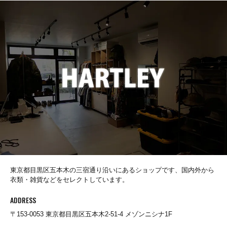
destin
Dickies
DICKSON
Ebbets Field Flannels
ENALLOID
東京都目黒区五本木の三宿通り沿いにあるショップです、国内外から
衣類・雑貨などをセレクトしています。
FARFIELD ORIGINAL
ADDRESS
〒153-0053 東京都目黒区五本木2-51-4 メゾンニシナ1F