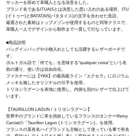
サッカーを辞めて革職人となる決意をした。
BAICYCLON by bagjack
ブランド名であるITUAISとは決意した思い入れのある場所、ITU
(イトゥー)とBATATAIS(バタタイス)の文字を合わせた造語。
厳選された素材はトップメゾンが使用するものと同等クラスで、
BasShu
革職人一人でデザインから制作まで一貫して行なっています。
■商品説明
バッグインバッグや小物入れとしても活躍するレザーポーチで
BEADED ACCESSORIES
す。
ポルトガル語で「何でも」を意味する"qualquer coisa"という名
前の通り、使い方は自由自在。
benine 9
ファスナーには【YKK】の最高級ライン『エクセラ』にロジウム
メッキを施したオリジナルの引手を使用。
トリヨンラグーンを表地に使用し、内側も別のレザーで仕上げて
BERJAC
います。
【TAURILLON LAGUN / トリヨンラグーン】
BTCS
世界中のブランドに革を供給しているフランスのタンナーRemy
Carriatの「Taurillon Lagun (トリンヨラグーン)」を使用。
フランスの某有名ハイブランドも主軸として使っている事で有名
で、変化はしても上品さを残し美しく変化するように仕上げてい