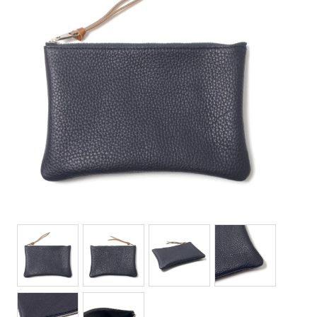
Bottoms(ボトムス)
Headwear(キャップ,ハット等)
Footwear(シューズ,ブーツ,サンダル等)
Bag(バッグ)
Jewelry(ジュエリー)
Accessories(ファッション小物)
Watches(腕時計)