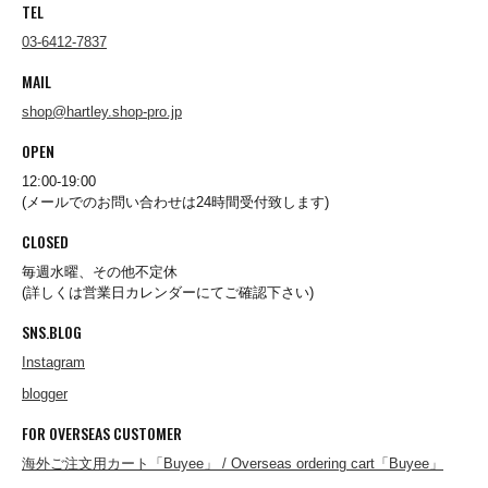
FERNANDO GOMEZ
TEL
03-6412-7837
MAIL
FLEURS DE BAGNE
shop@hartley.shop-pro.jp
OPEN
FRAGRANCE CAFE
12:00-19:00
(メールでのお問い合わせは24時間受付致します)
CLOSED
freewaters
毎週水曜、その他不定休
(詳しくは営業日カレンダーにてご確認下さい)
gicipi
SNS.BLOG
Instagram
Glencroft
blogger
FOR OVERSEAS CUSTOMER
海外ご注文用カート「Buyee」 / Overseas ordering cart「Buyee」
GLEN FYNE