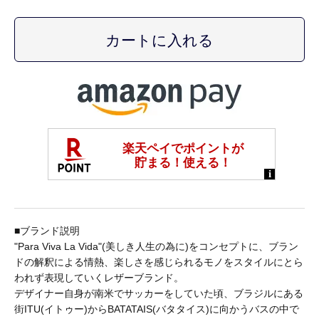
A.KJAERBEDE
alk phenix
ANACHRONORM
ARMY TWILL
■ブランド説明
B.A.F(Brooklyn Armed Forces Inc.)
"Para Viva La Vida"(美しき人生の為に)をコンセプトに、ブラン
ドの解釈による情熱、楽しさを感じられるモノをスタイルにとら
われず表現していくレザーブランド。
BAGABOO
デザイナー自身が南米でサッカーをしていた頃、ブラジルにある
街ITU(イトゥー)からBATATAIS(バタタイス)に向かうバスの中で