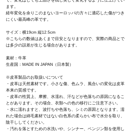
BURLAP OUTFITTER
ます。
経年変化を余りこのまないヨーロッパの方々に適応した傷がつき
にくい最高峰の革です。
BUZZ RICKSON'S
サイズ：横19cm 縦12.5cm
※こちらの数値はあくまで目安となりますので、実際の商品とで
CalTop
は多少の誤差が生じる場合があります。
素材：牛革
caocao watch
生産国：MADE IN JAPAN（日本製）
※皮革製品のお取扱いについて
Carhartt
・皮革は天然素材です。小さな傷、色ムラ、風合いの変化は皮革
本来の質感です。
・皮革の性質上、摩擦、水濡れ、汗などが色落ちの原因になるこ
とがあります。その場合、衣類への色の移行にご注意下さい。
Champion
・水に濡れますと、波打ちや色落ち、シミの原因となります。濡
れた場合は綿毛素材ではない白色系の柔らかい布で水分を取り、
陰干ししてください。
CHRISTOPHER BROWN
・汚れを落とすための水洗いや、シンナー、ベンジン類を使用し