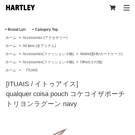
> Brand List
> Category Top
ホーム
>
Accessories (アクセサリー)
CATEGORY
ホーム
>
All Item (全アイテム)
ホーム
>
Accessories(ファッション小物)
>
Wallet(財布/カードケース)
ホーム
>
Accessories(ファッション小物)
>
Other(その他)
ホーム
>
ITUAIS
All Item (全アイテム)
[ITUAIS / イトゥアイス]
qualquer coisa pouch コケコイザポーチ
Tops(トップス)
トリヨンラグーン navy
Jacket,Coat(ジャケット,コート)