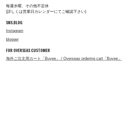
FERNANDO GOMEZ
毎週水曜、その他不定休
(詳しくは営業日カレンダーにてご確認下さい)
SNS.BLOG
FLEURS DE BAGNE
Instagram
blogger
FRAGRANCE CAFE
FOR OVERSEAS CUSTOMER
海外ご注文用カート「Buyee」 / Overseas ordering cart「Buyee」
freewaters
gicipi
Glencroft
GLEN FYNE