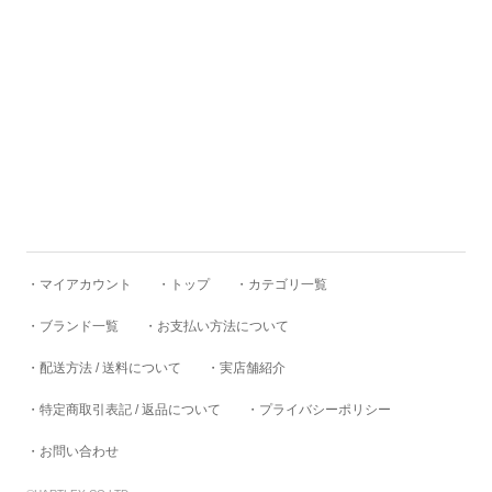
Good On
Goodwear
GS/TP
・マイアカウント
・トップ
・カテゴリ一覧
HARDIN KNITWEAR
・ブランド一覧
・お支払い方法について
・配送方法 / 送料について
・実店舗紹介
HBarC
・特定商取引表記 / 返品について
・プライバシーポリシー
HEADLIGHT
・お問い合わせ