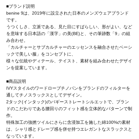
■ブランド説明
BAICYCLON by bagjack
benine 9は、2019年に設立された日本のメンズウェアブランド
です。
うつくしさ、立派である、見た目にすばらしい、形がよい、など
BasShu
を意味する日本語の「漢字」の美(BE)と、その筆跡数「9」の組
み合わせ。
「カルチャーとサブカルチャーのエッセンスを融合させたベーシ
BEADED ACCESSORIES
ックで美しい服」をコンセプトに、
様々な伝統やディテール、テイスト、素材を組み合わせたデザイ
ンを提案しています。
benine 9
■商品説明
IVYスタイルのワードローブチノパンをブランドのフィルターを
通してチノスラックスとしてデザイン。
BERJAC
2タック(インタック)のバギーストレートシルエットで、ブラン
ドのこだわりである腰回りのフィット感を立体的なパターンで制
作。
BTCS
特殊加工の強撚ツイルにさらに含浸加工を施した綿100%の素材
は、シャリ感とドレープ感を併せ持つエレガントなスラックスと
なっています。