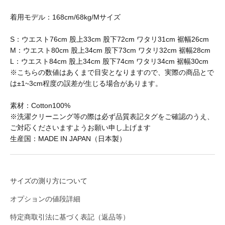
BURLAP OUTFITTER
着用モデル：168cm/68kg/Mサイズ
BUZZ RICKSON'S
S：ウエスト76cm 股上33cm 股下72cm ワタリ31cm 裾幅26cm
M：ウエスト80cm 股上34cm 股下73cm ワタリ32cm 裾幅28cm
L：ウエスト84cm 股上34cm 股下74cm ワタリ34cm 裾幅30cm
CalTop
※こちらの数値はあくまで目安となりますので、実際の商品とで
は±1~3cm程度の誤差が生じる場合があります。
素材：Cotton100%
caocao watch
※洗濯クリーニング等の際は必ず品質表記タグをご確認のうえ、
ご対応くださいますようお願い申し上げます
生産国：MADE IN JAPAN（日本製）
Carhartt
Champion
サイズの測り方について
オプションの値段詳細
CHRISTOPHER BROWN
特定商取引法に基づく表記（返品等）