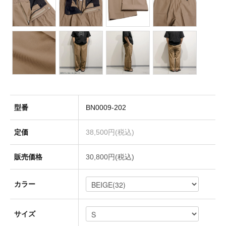
Socks(靴下)
Underwear(下着)
Other(その他)
型番
BN0009-202
定価
38,500円(税込)
Sale
販売価格
30,800円(税込)
Used
カラー
↓Brand List↓
サイズ