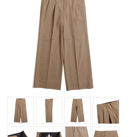
Bottoms(ボトムス)
Headwear(キャップ,ハット等)
Footwear(シューズ,ブーツ,サンダル等)
Bag(バッグ)
Jewelry(ジュエリー)
Accessories(ファッション小物)
Watches(腕時計)