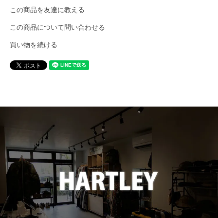
この商品を友達に教える
CHURCHILL GLOVE
この商品について問い合わせる
買い物を続ける
CONCHON QUINETTE
CONVERSE
Cotton Expressions
DEHEN
DESCENTE