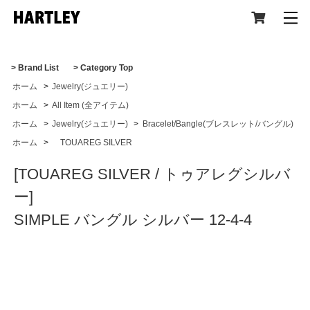
> Brand List
> Category Top
ホーム
>
Jewelry(ジュエリー)
CATEGORY
ホーム
>
All Item (全アイテム)
ホーム
>
Jewelry(ジュエリー)
>
Bracelet/Bangle(ブレスレット/バングル)
ホーム
>
TOUAREG SILVER
[TOUAREG SILVER / トゥアレグシルバ
All Item (全アイテム)
ー]
SIMPLE バングル シルバー 12-4-4
Tops(トップス)
Jacket,Coat(ジャケット,コート)