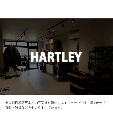
CHURCHILL GLOVE
CONCHON QUINETTE
CONVERSE
Cotton Expressions
DEHEN
DESCENTE
東京都目黒区五本木の三宿通り沿いにあるショップです、国内外から
衣類・雑貨などをセレクトしています。