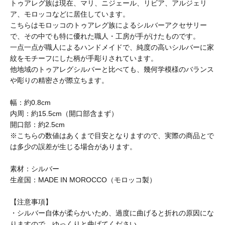
トゥアレグ族は現在、マリ、ニジェール、リビア、アルジェリ
BAICYCLON by bagjack
ア、モロッコなどに居住しています。
こちらはモロッコのトゥアレグ族によるシルバーアクセサリー
で、その中でも特に優れた職人・工房が手がけたものです。
一点一点が職人によるハンドメイドで、純度の高いシルバーに家
BasShu
紋をモチーフにした柄が手彫りされています。
他地域のトゥアレグシルバーと比べても、幾何学模様のバランス
や彫りの精密さが際立ちます。
BEADED ACCESSORIES
幅：約0.8cm
内周：約15.5cm（開口部含まず）
benine 9
開口部：約2.5cm
※こちらの数値はあくまで目安となりますので、実際の商品とで
は多少の誤差が生じる場合があります。
BERJAC
素材：シルバー
生産国：MADE IN MOROCCO（モロッコ製）
BTCS
【注意事項】
・シルバー自体が柔らかいため、過度に曲げると折れの原因にな
りますので、ゆっくりと曲げてください。