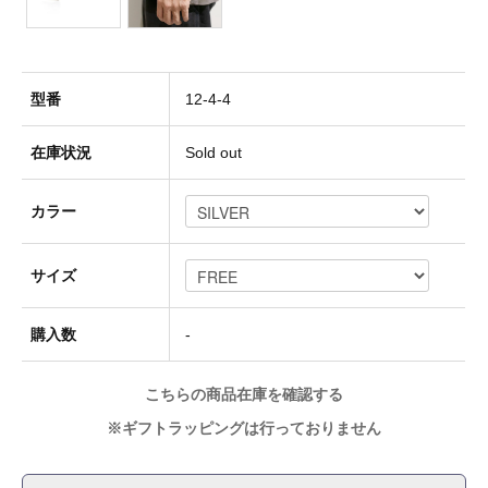
Socks(靴下)
型番
12-4-4
Underwear(下着)
在庫状況
Sold out
カラー
Other(その他)
サイズ
Sale
購入数
-
Used
こちらの商品在庫を確認する
※ギフトラッピングは行っておりません
↓Brand List↓