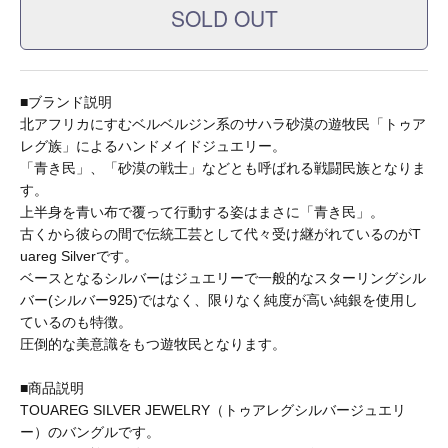
A.KJAERBEDE
■ブランド説明
alk phenix
北アフリカにすむベルベルジン系のサハラ砂漠の遊牧民「トゥア
レグ族」によるハンドメイドジュエリー。
「青き民」、「砂漠の戦士」などとも呼ばれる戦闘民族となりま
ANACHRONORM
す。
上半身を青い布で覆って行動する姿はまさに「青き民」。
古くから彼らの間で伝統工芸として代々受け継がれているのがT
uareg Silverです。
ARMY TWILL
ベースとなるシルバーはジュエリーで一般的なスターリングシル
バー(シルバー925)ではなく、限りなく純度が高い純銀を使用し
ているのも特徴。
B.A.F(Brooklyn Armed Forces Inc.)
圧倒的な美意識をもつ遊牧民となります。
■商品説明
BAGABOO
TOUAREG SILVER JEWELRY（トゥアレグシルバージュエリ
ー）のバングルです。