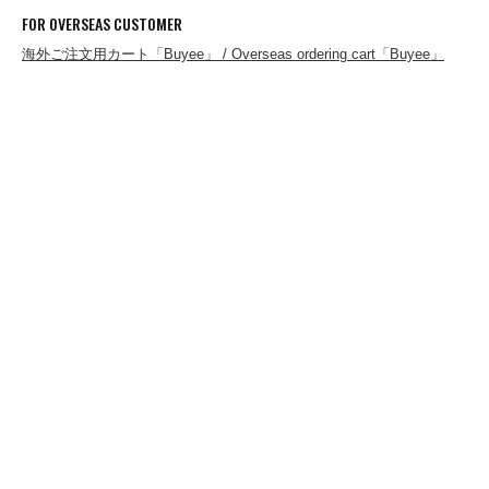
FERNANDO GOMEZ
FOR OVERSEAS CUSTOMER
海外ご注文用カート「Buyee」 / Overseas ordering cart「Buyee」
FLEURS DE BAGNE
FRAGRANCE CAFE
freewaters
gicipi
Glencroft
GLEN FYNE