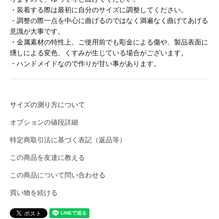
BURLAP OUTFITTER
・装着する際は最初に自分のサイズに調整してください。
・調整の際一点を中心に曲げるのではなく満遍なく曲げてあげる
意識が大事です。
BUZZ RICKSON'S
・金属素材の特性上、ご使用前でも彫金による傷や、製品表面に
燻しによる変色、くすみが生じている場合がございます。
・ハンドメイドなので作りが甘い事があります。
CalTop
サイズの測り方について
caocao watch
オプションの値段詳細
Carhartt
特定商取引法に基づく表記（返品等）
この商品を友達に教える
Champion
この商品について問い合わせる
買い物を続ける
CHRISTOPHER BROWN