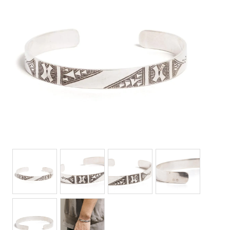
Bottoms(ボトムス)
Headwear(キャップ,ハット等)
Footwear(シューズ,ブーツ,サンダル等)
Bag(バッグ)
Jewelry(ジュエリー)
Accessories(ファッション小物)
Watches(腕時計)