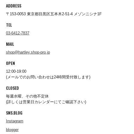
ADDRESS
destin
〒153-0053 東京都目黒区五本木2-51-4 メゾンニシナ1F
TEL
Dickies
03-6412-7837
MAIL
DICKSON
shop@hartley.shop-pro.jp
OPEN
12:00-19:00
Ebbets Field Flannels
(メールでのお問い合わせは24時間受付致します)
CLOSED
ENALLOID
毎週水曜、その他不定休
(詳しくは営業日カレンダーにてご確認下さい)
SNS.BLOG
FARFIELD ORIGINAL
Instagram
blogger