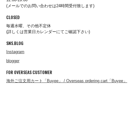
(メールでのお問い合わせは24時間受付致します)
CLOSED
Good On
毎週水曜、その他不定休
(詳しくは営業日カレンダーにてご確認下さい)
Goodwear
SNS.BLOG
Instagram
blogger
GS/TP
FOR OVERSEAS CUSTOMER
海外ご注文用カート「Buyee」 / Overseas ordering cart「Buyee」
HARDIN KNITWEAR
HBarC
HEADLIGHT