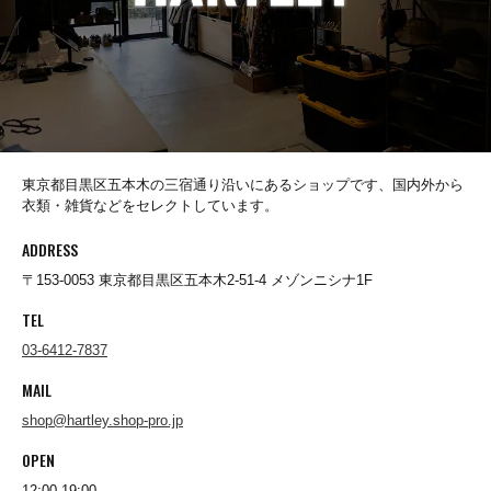
FERNANDO GOMEZ
FLEURS DE BAGNE
FRAGRANCE CAFE
東京都目黒区五本木の三宿通り沿いにあるショップです、国内外から
衣類・雑貨などをセレクトしています。
freewaters
ADDRESS
〒153-0053 東京都目黒区五本木2-51-4 メゾンニシナ1F
TEL
gicipi
03-6412-7837
MAIL
Glencroft
shop@hartley.shop-pro.jp
OPEN
GLEN FYNE
12:00-19:00