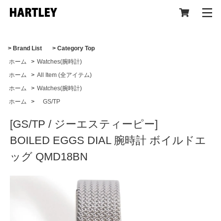
> Brand List
> Category Top
ホーム
>
Watches(腕時計)
CATEGORY
ホーム
>
All Item (全アイテム)
ホーム
>
Watches(腕時計)
ホーム
>
GS/TP
[GS/TP / ジーエスティーピー]
All Item (全アイテム)
BOILED EGGS DIAL 腕時計 ボイルドエ
ッグ QMD18BN
Tops(トップス)
Jacket,Coat(ジャケット,コート)