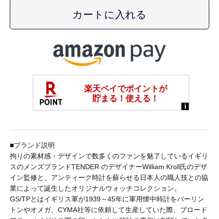
A.KJAERBEDE
alk phenix
ANACHRONORM
ARMY TWILL
■ブランド説明
拘りの素材感・デザインで数多くのファンを魅了しているイギリ
B.A.F(Brooklyn Armed Forces Inc.)
スのメンズブランドTENDER のデザイナーWilliam Kroll氏のデザ
イン監修と、アンティーク時計を蘇らせる日本人の職人技との協
業によって誕生したオリジナルウォッチコレクション。
BAGABOO
GS/TPとはイギリス軍が1939～45年に軍用懐中時計をバーリン
トンやオメガ、CYMA社等に依頼して生産していた際、ブロード