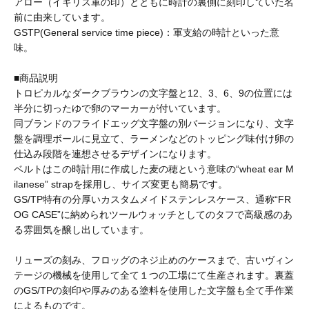
アロー（イギリス軍の印）とともに時計の裏側に刻印していた名
BAICYCLON by bagjack
前に由来しています。
GSTP(General service time piece)：軍支給の時計といった意
味。
BasShu
■商品説明
トロピカルなダークブラウンの文字盤と12、3、6、9の位置には
半分に切ったゆで卵のマーカーが付いています。
BEADED ACCESSORIES
同ブランドのフライドエッグ文字盤の別バージョンになり、文字
盤を調理ボールに見立て、ラーメンなどのトッピング味付け卵の
仕込み段階を連想させるデザインになります。
benine 9
ベルトはこの時計用に作成した麦の穂という意味の“wheat ear M
ilanese” strapを採用し、サイズ変更も簡易です。
GS/TP特有の分厚いカスタムメイドステンレスケース、通称“FR
BERJAC
OG CASE”に納められツールウォッチとしてのタフで高級感のあ
る雰囲気を醸し出しています。
リューズの刻み、フロッグのネジ止めのケースまで、古いヴィン
BTCS
テージの機械を使用して全て１つの工場にて生産されます。裏蓋
のGS/TPの刻印や厚みのある塗料を使用した文字盤も全て手作業
によるものです。