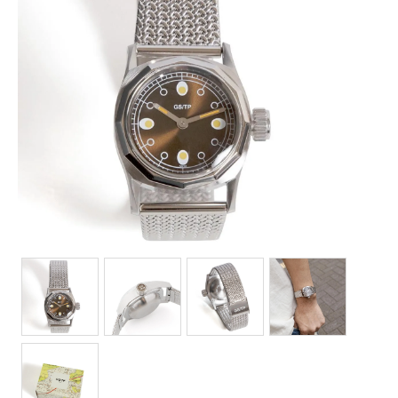
Bottoms(ボトムス)
Headwear(キャップ,ハット等)
Footwear(シューズ,ブーツ,サンダル等)
Bag(バッグ)
Jewelry(ジュエリー)
Accessories(ファッション小物)
Watches(腕時計)