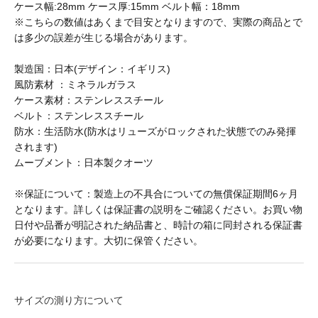
ケース幅:28mm ケース厚:15mm ベルト幅：18mm
※こちらの数値はあくまで目安となりますので、実際の商品とで
CHURCHILL GLOVE
は多少の誤差が生じる場合があります。
製造国：日本(デザイン：イギリス)
風防素材 ：ミネラルガラス
CONCHON QUINETTE
ケース素材：ステンレススチール
ベルト：ステンレススチール
防水：生活防水(防水はリューズがロックされた状態でのみ発揮
CONVERSE
されます)
ムーブメント：日本製クオーツ
Cotton Expressions
※保証について：製造上の不具合についての無償保証期間6ヶ月
となります。詳しくは保証書の説明をご確認ください。お買い物
日付や品番が明記された納品書と、時計の箱に同封される保証書
DEHEN
が必要になります。大切に保管ください。
DESCENTE
サイズの測り方について