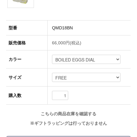
Socks(靴下)
型番
QMD18BN
Underwear(下着)
販売価格
66,000円(税込)
カラー
Other(その他)
サイズ
Sale
購入数
Used
こちらの商品在庫を確認する
※ギフトラッピングは行っておりません
↓Brand List↓