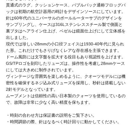
BURLAP OUTFITTER
貫通式のラグ、クッションケース、バブルバック通称フロッグバ
ックは初期の航空計器用の時計をデザインソースにしています。
針は60年代のユニバーサルのポールルーターサブのデザインを
BUZZ RICKSON'S
サンプリングし、ケースは316Lステンレススチール製で側面と
裏ブタはヘアライン仕上げ、ベゼルは鏡面仕上げにして立体感を
出しました。
CalTop
現代では珍しい28mmの小口径フェイスは1930-40年代に見られ
た形。これだけでもさりげなくレアな存在感を主張できます。
ドーム風防には文字盤を拡大する役目もあり視認性を上げます。
caocao watch
GS/TPロゴを刻印したリューズは、操作性を考慮し28mmケース
にしては大きめに制作されています。
ヴィンテージな雰囲気を楽しめるように、クオーツモデルには機
密性を確保するネジ込み式リューズを採用し、秒針は搭載しない
Carhartt
2針モデルとなっています。
ムーブメントは信頼性の高い日本製のクォーツを使用しているの
で、故障は非常に少なく高い精度を保ちます。
Champion
・時刻の合わせ方は保証書の説明をご覧下さい。
・時間調節の際、針はなるべく時計回りに動かしてください。
CHRISTOPHER BROWN