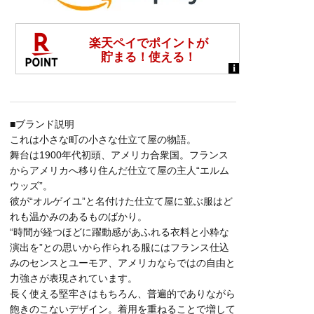
■ブランド説明
これは小さな町の小さな仕立て屋の物語。
舞台は1900年代初頭、アメリカ合衆国。フランス
からアメリカへ移り住んだ仕立て屋の主人“エルム
ウッズ”。
彼が“オルゲイユ”と名付けた仕立て屋に並ぶ服はど
れも温かみのあるものばかり。
“時間が経つほどに躍動感があふれる衣料と小粋な
演出を”との思いから作られる服にはフランス仕込
みのセンスとユーモア、アメリカならではの自由と
力強さが表現されています。
長く使える堅牢さはもちろん、普遍的でありながら
飽きのこないデザイン。着用を重ねることで増して