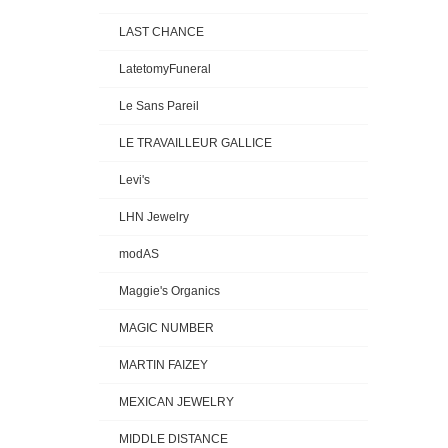
LAST CHANCE
LatetomyFuneral
Le Sans Pareil
LE TRAVAILLEUR GALLICE
Levi's
LHN Jewelry
modAS
Maggie's Organics
MAGIC NUMBER
MARTIN FAIZEY
MEXICAN JEWELRY
MIDDLE DISTANCE