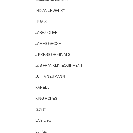
INDIAN JEWELRY
ITUAIS
JABEZ CLIFF
JAMES GROSE
J.PRESS ORIGINALS
J&S FRANKLIN EQUIPMENT
JUTTA NEUMANN
KANELL
KING ROPES
九九谷
LA Blanks
La Paz