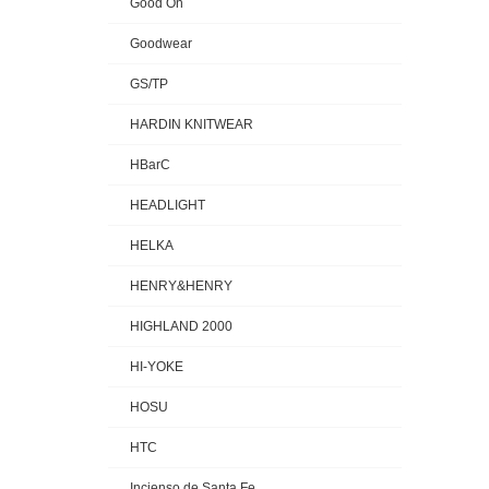
Good On
Goodwear
GS/TP
HARDIN KNITWEAR
HBarC
HEADLIGHT
HELKA
HENRY&HENRY
HIGHLAND 2000
HI-YOKE
HOSU
HTC
Incienso de Santa Fe