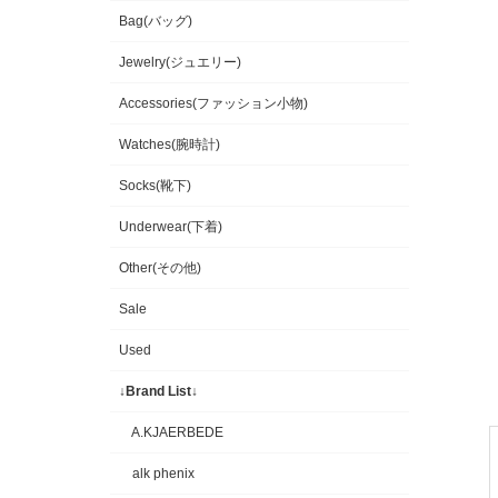
Bag(バッグ)
Jewelry(ジュエリー)
Accessories(ファッション小物)
Watches(腕時計)
Socks(靴下)
Underwear(下着)
Other(その他)
Sale
Used
↓Brand List↓
A.KJAERBEDE
alk phenix