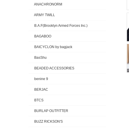
ANACHRONORM
ARMY TWILL
B.A.F(Brooklyn Armed Forces Inc.)
BAGABOO
BAICYCLON by bagjack
BasShu
BEADED ACCESSORIES
benine 9
BERJAC
BTCS
BURLAP OUTFITTER
BUZZ RICKSON'S