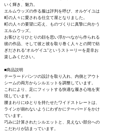
いく輝き、魅力。
エルムウッズの作る服は評判を呼び、オルゲイユは
町の人々に愛される仕立て屋となりました。
町の人々の要望に応え、ものづくりに真摯に向かう
エルムウッズ。
お客ひとりひとりの顔を思い浮かべながら作られる
彼の作品、そして彼と彼を取り巻く人々との間で紡
ぎだされる“オルゲイユ”というストーリーを是非お
楽しみください。
■商品説明
テーラードパンツの設計を取り入れ、内側とアウト
シームの両方からシルエットを調整しています。
これにより、足にフィットする快適な履き心地を実
現しています。
腰まわりにゆとりを持たせたワイドストレートは、
ラインが崩れないようにわずかにテーパードをかけ
ています。
巧みに計算されたシルエットと、見えない部分への
こだわりが詰まっています。