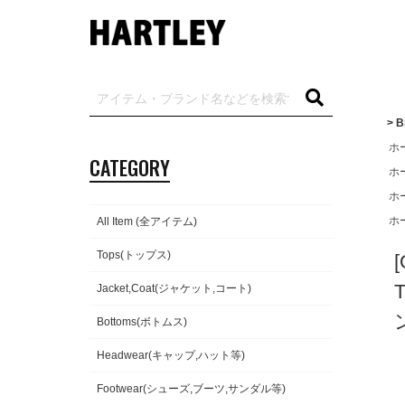
> B
ホ
CATEGORY
ホ
ホ
ホ
All Item (全アイテム)
Tops(トップス)
Jacket,Coat(ジャケット,コート)
Bottoms(ボトムス)
Headwear(キャップ,ハット等)
Footwear(シューズ,ブーツ,サンダル等)