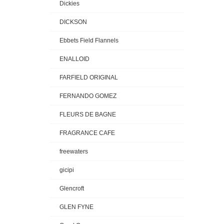
Dickies
DICKSON
Ebbets Field Flannels
ENALLOID
FARFIELD ORIGINAL
FERNANDO GOMEZ
FLEURS DE BAGNE
FRAGRANCE CAFE
freewaters
gicipi
Glencroft
GLEN FYNE