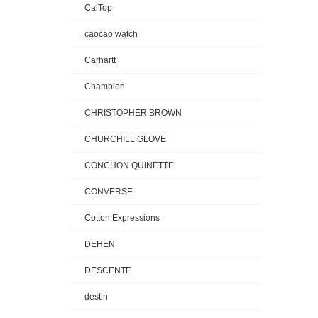
CalTop
caocao watch
Carhartt
Champion
CHRISTOPHER BROWN
CHURCHILL GLOVE
CONCHON QUINETTE
CONVERSE
Cotton Expressions
DEHEN
DESCENTE
destin