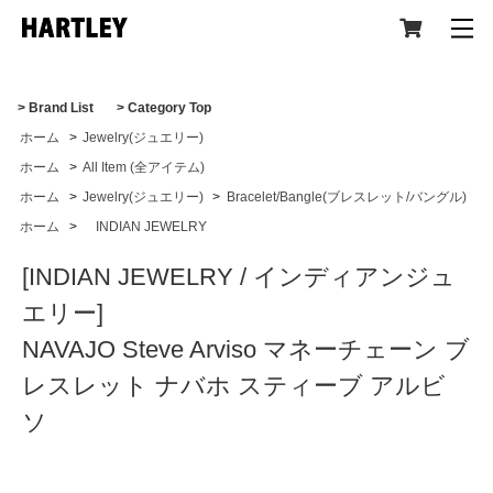
> Brand List
> Category Top
ホーム
>
Jewelry(ジュエリー)
CATEGORY
ホーム
>
All Item (全アイテム)
ホーム
>
Jewelry(ジュエリー)
>
Bracelet/Bangle(ブレスレット/バングル)
ホーム
>
INDIAN JEWELRY
[INDIAN JEWELRY / インディアンジュ
All Item (全アイテム)
エリー]
NAVAJO Steve Arviso マネーチェーン ブ
Tops(トップス)
レスレット ナバホ スティーブ アルビ
ソ
Jacket,Coat(ジャケット,コート)