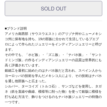
A.KJAERBEDE
alk phenix
■ブランド説明
アメリカ南西部（サウスウエスト）のアリゾナ州やニューメキシ
コ州に保有地を持ち、19の部族に分かれて生活しているプエブ
ロによって作られたジュエリーをインディアンジュエリーと呼び
ANACHRONORM
ます。
その中でも、「ホピ族」・「ズニ族」・「ナバホ族」・「サント
ドミンゴ族」の作るインディアンジュエリーの品質は世界的にも
ARMY TWILL
高く評価されています。
銀細工を最初に始めたのはナバホ族だと言われ、スペイン人から
ヨーロッパの技術を学んだメキシコ人により、その技術はナバホ
B.A.F(Brooklyn Armed Forces Inc.)
を通し他部族へと広まった。
シルバー、ターコイズ（トルコ石）、サンゴなどを使用し、タガ
ネ（鉄を直線や曲線、模様等に削った物）を使って銀版に模様を
BAGABOO
打ち込む方法で、飾りをつけるのもナバホ族ジュエリーの特徴の
一つです。