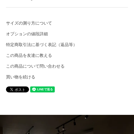
BURLAP OUTFITTER
BUZZ RICKSON'S
サイズの測り方について
オプションの値段詳細
CalTop
特定商取引法に基づく表記（返品等）
この商品を友達に教える
caocao watch
この商品について問い合わせる
買い物を続ける
Carhartt
Champion
CHRISTOPHER BROWN