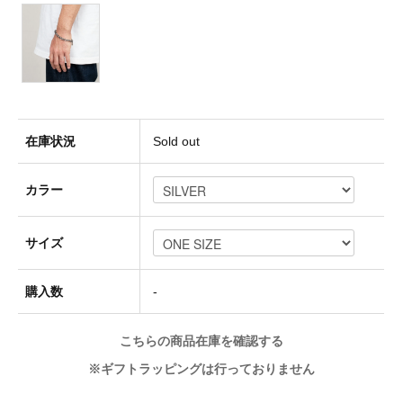
Socks(靴下)
Underwear(下着)
在庫状況
Sold out
Other(その他)
カラー
サイズ
Sale
購入数
-
Used
こちらの商品在庫を確認する
※ギフトラッピングは行っておりません
↓Brand List↓