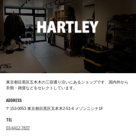
CHURCHILL GLOVE
CONCHON QUINETTE
CONVERSE
Cotton Expressions
東京都目黒区五本木の三宿通り沿いにあるショップです、国内外から
衣類・雑貨などをセレクトしています。
ADDRESS
DEHEN
〒153-0053 東京都目黒区五本木2-51-4 メゾンニシナ1F
TEL
DESCENTE
03-6412-7837