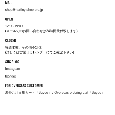
MAIL
destin
shop@hartley.shop-pro.jp
OPEN
Dickies
12:00-19:00
(メールでのお問い合わせは24時間受付致します)
CLOSED
DICKSON
毎週水曜、その他不定休
(詳しくは営業日カレンダーにてご確認下さい)
SNS.BLOG
Ebbets Field Flannels
Instagram
blogger
ENALLOID
FOR OVERSEAS CUSTOMER
海外ご注文用カート「Buyee」 / Overseas ordering cart「Buyee」
FARFIELD ORIGINAL