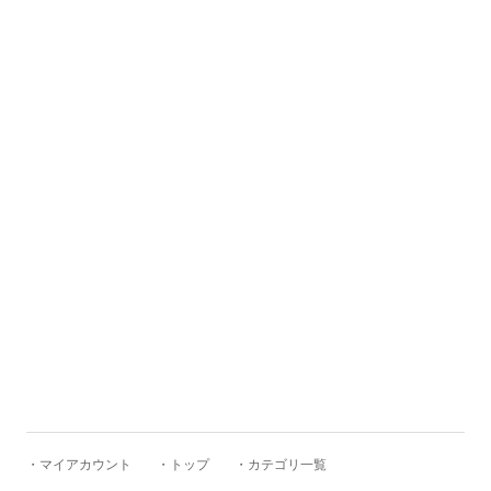
FERNANDO GOMEZ
FLEURS DE BAGNE
FRAGRANCE CAFE
freewaters
gicipi
Glencroft
・マイアカウント
・トップ
・カテゴリ一覧
GLEN FYNE