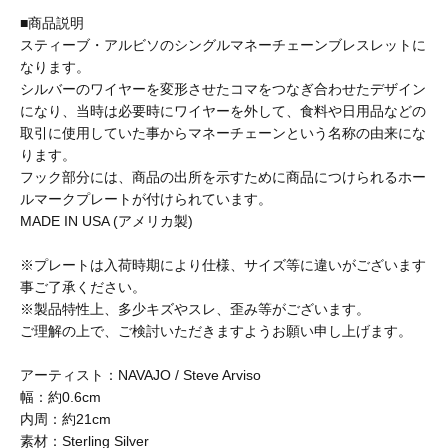
■商品説明
BAICYCLON by bagjack
スティーブ・アルビソのシングルマネーチェーンブレスレットに
なります。
シルバーのワイヤーを変形させたコマをつなぎ合わせたデザイン
BasShu
になり、当時は必要時にワイヤーを外して、食料や日用品などの
取引に使用していた事からマネーチェーンという名称の由来にな
ります。
BEADED ACCESSORIES
フック部分には、商品の出所を示すために商品につけられるホー
ルマークプレートが付けられています。
MADE IN USA (アメリカ製)
benine 9
※プレートは入荷時期により仕様、サイズ等に違いがございます
事ご了承ください。
BERJAC
※製品特性上、多少キズやスレ、歪み等がございます。
ご理解の上で、ご検討いただきますようお願い申し上げます。
アーティスト：NAVAJO / Steve Arviso
BTCS
幅：約0.6cm
内周：約21cm
素材：Sterling Silver