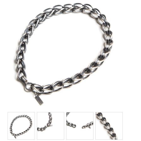
Bottoms(ボトムス)
Headwear(キャップ,ハット等)
Footwear(シューズ,ブーツ,サンダル等)
Bag(バッグ)
Jewelry(ジュエリー)
Accessories(ファッション小物)
Watches(腕時計)