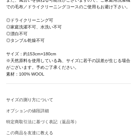
また、風合いを損ねる可能性がございますので、ご家庭用洗濯機
BURLAP OUTFITTER
での毛布／ドライクリーニングコースのご使用もお避け下さい。
◎ドライクリーニング可
BUZZ RICKSON'S
◎家庭洗濯不可、水洗い不可
◎漂白不可
◎タンブル乾燥不可
CalTop
サイズ：約153cm×180cm
※天然原料を使用している為、サイズに若干の誤差が生じる場合
caocao watch
がございます。予めご了承ください。
素材：100% WOOL
Carhartt
サイズの測り方について
Champion
オプションの値段詳細
特定商取引法に基づく表記（返品等）
CHRISTOPHER BROWN
この商品を友達に教える