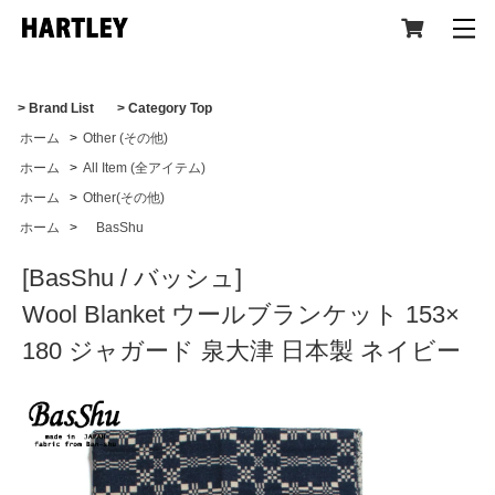
> Brand List
> Category Top
ホーム
>
Other (その他)
CATEGORY
ホーム
>
All Item (全アイテム)
ホーム
>
Other(その他)
ホーム
>
BasShu
[BasShu / バッシュ]
All Item (全アイテム)
Wool Blanket ウールブランケット 153×
180 ジャガード 泉大津 日本製 ネイビー
Tops(トップス)
Jacket,Coat(ジャケット,コート)