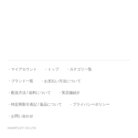
Good On
Goodwear
GS/TP
・マイアカウント
・トップ
・カテゴリ一覧
・ブランド一覧
・お支払い方法について
HARDIN KNITWEAR
・配送方法 / 送料について
・実店舗紹介
HBarC
・特定商取引表記 / 返品について
・プライバシーポリシー
・お問い合わせ
HEADLIGHT
©HARTLEY CO.LTD