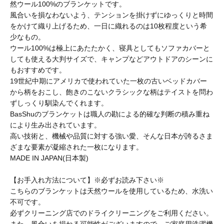
然ウール100%のブランケットです。
BAICYCLON by bagjack
風合いを損なわないよう、テンションを掛けずにゆっくりと時間
をかけて織り上げるため、一日に織れるのは10枚程度という希
少なもの。
BasShu
ウール100%は極上にあたたかく、寝具としてもソファカバーと
しても使える大判サイズで、キャンプなどアウトドアのシーンに
もおすすめです。
19世紀中期にアメリカで使われていた一枚の古いベッドカバー
BEADED ACCESSORIES
から柄をおこし、飽きのこないクラシックな柄はテイストを問わ
ずしっくり馴染んでくれます。
BasShuのブランケットは職人の勘による的確な判断の積み重ね
benine 9
により生み出されています。
高い技術と、機械や品質に対する強い愛、そんな日本が誇るさま
ざまな要素が凝縮された一枚になります。
BERJAC
MADE IN JAPAN(日本製)
【お手入れ方法について】※必ずお読み下さい※
BTCS
こちらのブランケットは天然ウールを使用しているため、水洗い
不可です。
必ずクリーニング店でのドライクリーニングをご利用ください。