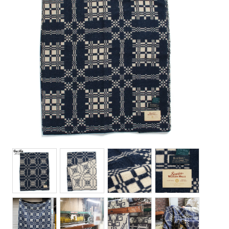
Bottoms(ボトムス)
Headwear(キャップ,ハット等)
Footwear(シューズ,ブーツ,サンダル等)
Bag(バッグ)
Jewelry(ジュエリー)
Accessories(ファッション小物)
Watches(腕時計)