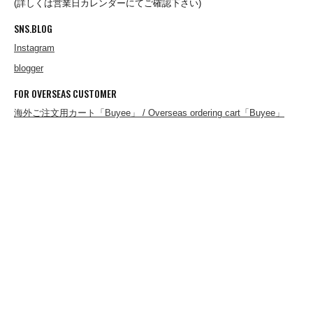
(詳しくは営業日カレンダーにてご確認下さい)
FERNANDO GOMEZ
SNS.BLOG
Instagram
FLEURS DE BAGNE
blogger
FOR OVERSEAS CUSTOMER
FRAGRANCE CAFE
海外ご注文用カート「Buyee」 / Overseas ordering cart「Buyee」
freewaters
gicipi
Glencroft
GLEN FYNE