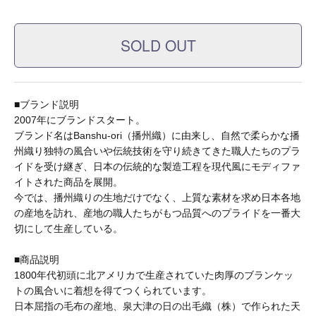
A.KJAERBEDE
alk phenix
■ブランド説明
2007年にブランドスタート。
ANACHRONORM
ブランド名はBanshu-ori（播州織）に由来し、自然で柔らかな播
州織り独特の風合いや伝統技術を守り続きてきた職人たちのプラ
イドを受け継ぎ、日本の伝統的な製造工程を現代風にモディファ
ARMY TWILL
イトされた商品を展開。
今では、播州織りの生地だけでなく、上質な素材を求め日本各地
の産地を訪れ、産地の職人たちがもつ品質へのプライドを一番大
切にして生産している。
B.A.F(Brooklyn Armed Forces Inc.)
■商品説明
1800年代初頭に北アメリカで生産されていた肉厚のブランケッ
BAGABOO
トの風合いに着想を得てつくられています。
日本屈指の毛布の産地、泉大津の日の出毛織（株）で作られた天