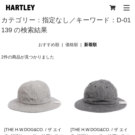
カテゴリー：指定なし／キーワード：D-01
139 の検索結果
CATEGORY
おすすめ順
|
価格順
|
新着順
2件の商品が見つかりました
All Item (全アイテム)
Tops(トップス)
Jacket,Coat(ジャケット,コート)
[THE H.W.DOG&CO. / ザ エイ
[THE H.W.DOG&CO. / ザ エイ