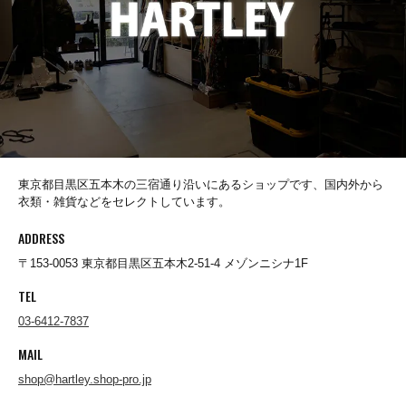
Socks(靴下)
Underwear(下着)
東京都目黒区五本木の三宿通り沿いにあるショップです、国内外から
Other(その他)
衣類・雑貨などをセレクトしています。
ADDRESS
Sale
〒153-0053 東京都目黒区五本木2-51-4 メゾンニシナ1F
TEL
Used
03-6412-7837
MAIL
shop@hartley.shop-pro.jp
↓Brand List↓