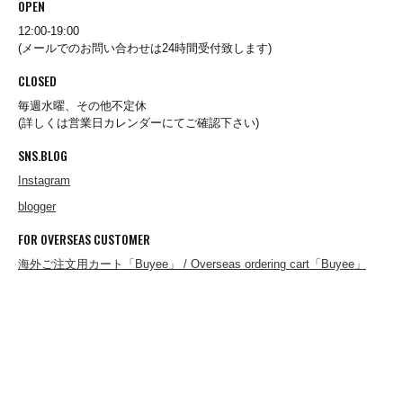
OPEN
12:00-19:00
A.KJAERBEDE
(メールでのお問い合わせは24時間受付致します)
CLOSED
alk phenix
毎週水曜、その他不定休
(詳しくは営業日カレンダーにてご確認下さい)
SNS.BLOG
ANACHRONORM
Instagram
blogger
ARMY TWILL
FOR OVERSEAS CUSTOMER
海外ご注文用カート「Buyee」 / Overseas ordering cart「Buyee」
B.A.F(Brooklyn Armed Forces Inc.)
BAGABOO