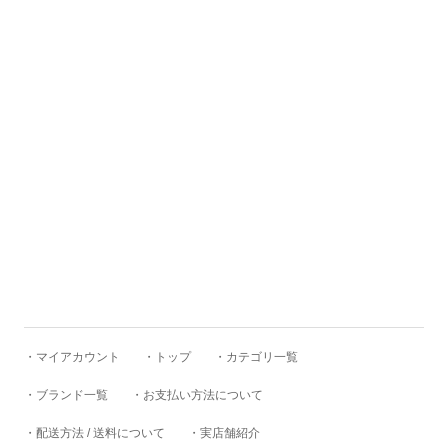
BAICYCLON by bagjack
BasShu
BEADED ACCESSORIES
benine 9
BERJAC
・マイアカウント
・トップ
・カテゴリ一覧
BTCS
・ブランド一覧
・お支払い方法について
・配送方法 / 送料について
・実店舗紹介