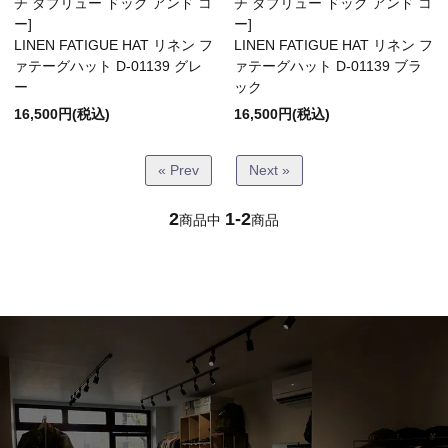
チ ダブリュー ドッグ アンド コ
チ ダブリュー ドッグ アンド コ
Bottoms(ボトムス)
ー]
ー]
LINEN FATIGUE HAT リネン フ
LINEN FATIGUE HAT リネン フ
ァテーグハット D-01139 グレ
ァテーグハット D-01139 ブラ
ー
ック
Headwear(キャップ,ハット等)
16,500円(税込)
16,500円(税込)
Footwear(シューズ,ブーツ,サンダル等)
« Prev
Next »
2
1-2
商品中
商品
Bag(バッグ)
Jewelry(ジュエリー)
Accessories(ファッション小物)
Watches(腕時計)